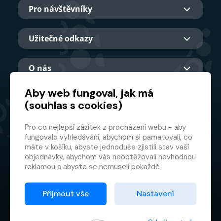
Pro návštěvníky
Užitečné odkazy
O nás
Aby web fungoval, jak má
(souhlas s cookies)
Hlavní partner
Pro co nejlepší zážitek z procházení webu - aby
fungovalo vyhledávání, abychom si pamatovali, co
máte v košíku, abyste jednoduše zjistili stav vaší
objednávky, abychom vás neobtěžovali nevhodnou
reklamou a abyste se nemuseli pokaždé
přihlašovat.
© 2026 GMF Aquapark Prague, a.s.
Proto od vás potřebujeme souhlas se
Přijmout vše
Nastavení
zpracováním souborů cookies
, tj. malých souborů,
Ochrana osobních údajů
které se dočasně ukládají ve vašem prohlížeči.
Smluvní podmínky