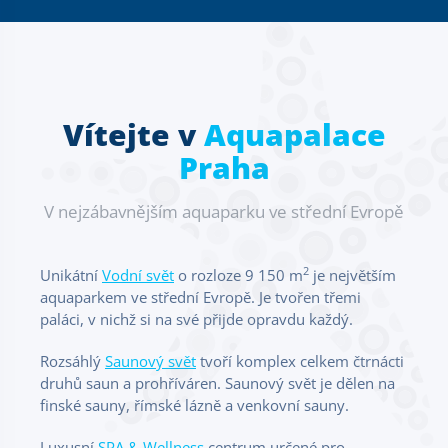
Vítejte v
Aquapalace
Praha
V nejzábavnějším aquaparku ve střední Evropě
2
Unikátní
Vodní svět
o rozloze 9 150 m
je největším
aquaparkem ve střední Evropě. Je tvořen třemi
paláci, v nichž si na své přijde opravdu každý.
Rozsáhlý
Saunový svět
tvoří komplex celkem čtrnácti
druhů saun a prohříváren. Saunový svět je dělen na
finské sauny, římské lázně a venkovní sauny.
Luxusní
SPA & Wellness
centrum určené pro