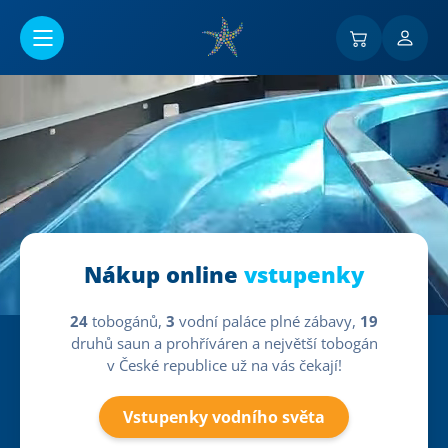
Přejít na hlavní obsah
Nákup online
vstupenky
24
tobogánů,
3
vodní paláce plné zábavy,
19
druhů saun a prohříváren a největší tobogán
v České republice už na vás čekají!
Vstupenky vodního světa