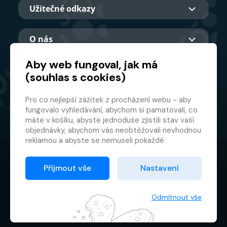
Užitečné odkazy
O nás
Aby web fungoval, jak má
(souhlas s cookies)
Hlavní partner
Pro co nejlepší zážitek z procházení webu - aby
fungovalo vyhledávání, abychom si pamatovali, co
máte v košíku, abyste jednoduše zjistili stav vaší
objednávky, abychom vás neobtěžovali nevhodnou
reklamou a abyste se nemuseli pokaždé
přihlašovat.
© 2026 GMF Aquapark Prague, a.s.
Proto od vás potřebujeme souhlas se
Přijmout vše
Nastavení
zpracováním souborů cookies
, tj. malých souborů,
Ochrana osobních údajů
které se dočasně ukládají ve vašem prohlížeči.
Smluvní podmínky
Děkujeme, že nám ho dáte a pomůžete nám tak
Odmítnout vše
web zlepšovat.
Správce cookies souborů