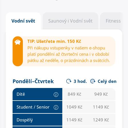
Vodní svět
Saunový i Vodní svět
Fitness
TIP: Ušetřete min. 150 Kč
Při nákupu vstupenky v našem e-shopu
platí pondělní až čtvrteční cena i v období
pátku až neděle, o prázdninách a svátcích.
Pondělí–Čtvrtek
3 hod.
Celý den
Dítě
849 Kč
949 Kč
Student / Senior
1049 Kč
1149 Kč
Dospělý
1149 Kč
1249 Kč