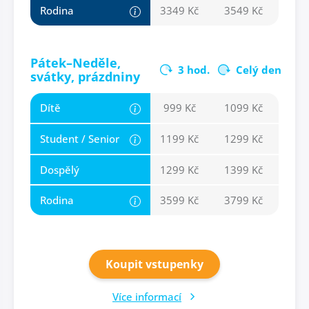
Rodina
3349 Kč
3549 Kč
Pátek–Neděle,
3 hod.
Celý den
svátky, prázdniny
Dítě
999 Kč
1099 Kč
Student / Senior
1199 Kč
1299 Kč
Dospělý
1299 Kč
1399 Kč
Rodina
3599 Kč
3799 Kč
Koupit vstupenky
Více informací