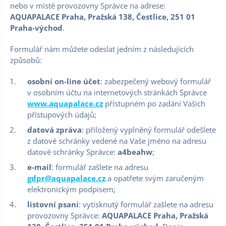
nebo v místě provozovny Správce na adrese:
AQUAPALACE Praha, Pražská 138, Čestlice, 251 01
Praha-východ
.
Formulář nám můžete odeslat jedním z následujících
způsobů:
osobní on-line účet
: zabezpečený webový formulář
v osobním účtu na internetových stránkách Správce
www.aquapalace.cz
přístupném po zadání Vašich
přístupových údajů;
datová zpráva
: přiložený vyplněný formulář odešlete
z datové schránky vedené na Vaše jméno na adresu
datové schránky Správce:
a4beahw
;
e-mail
: formulář zašlete na adresu
gdpr@aquapalace.cz
a opatřete svým zaručeným
elektronickým podpisem;
listovní psaní
: vytisknutý formulář zašlete na adresu
provozovny Správce:
AQUAPALACE Praha, Pražská