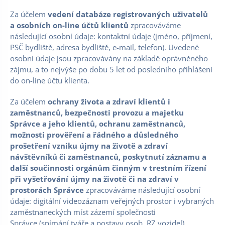
Za účelem
vedení databáze registrovaných uživatelů
a osobních on-line účtů klientů
zpracováváme
následující osobní údaje: kontaktní údaje (jméno, příjmení,
PSČ bydliště, adresa bydliště, e-mail, telefon). Uvedené
osobní údaje jsou zpracovávány na základě oprávněného
zájmu, a to nejvýše po dobu 5 let od posledního přihlášení
do on-line účtu klienta.
Za účelem
ochrany života a zdraví klientů i
zaměstnanců, bezpečnosti provozu a majetku
Správce a jeho klientů, ochranu zaměstnanců,
možnosti prověření a řádného a důsledného
prošetření vzniku újmy na životě a zdraví
návštěvníků či zaměstnanců, poskytnutí záznamu a
další součinnosti orgánům činným v trestním řízení
při vyšetřování újmy na životě či na zdraví v
prostorách Správce
zpracováváme následující osobní
údaje: digitální videozáznam veřejných prostor i vybraných
zaměstnaneckých míst zázemí společnosti
Správce (snímání tváře a postavy osob, RZ vozidel).