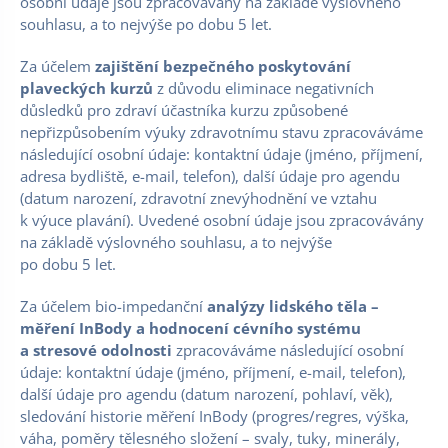
osobní údaje jsou zpracovávány na základě výslovného
souhlasu, a to nejvýše po dobu 5 let.
Za účelem
zajištění bezpečného poskytování
plaveckých kurzů
z důvodu eliminace negativních
důsledků pro zdraví účastníka kurzu způsobené
nepřizpůsobením výuky zdravotnímu stavu zpracováváme
následující osobní údaje: kontaktní údaje (jméno, příjmení,
adresa bydliště, e-mail, telefon), další údaje pro agendu
(datum narození, zdravotní znevýhodnění ve vztahu
k výuce plavání). Uvedené osobní údaje jsou zpracovávány
na základě výslovného souhlasu, a to nejvýše
po dobu 5 let.
Za účelem bio-impedanční
analýzy lidského těla –
měření InBody a hodnocení cévního systému
a stresové odolnosti
zpracováváme následující osobní
údaje: kontaktní údaje (jméno, příjmení, e-mail, telefon),
další údaje pro agendu (datum narození, pohlaví, věk),
sledování historie měření InBody (progres/regres, výška,
váha, poměry tělesného složení – svaly, tuky, minerály,