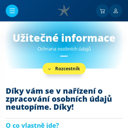
Přejít na hlavní obsah
Užitečné informace
Ochrana osobních údajů
Rozcestník
Díky vám se v nařízení o
zpracování osobních údajů
neutopíme. Díky!
O co vlastně jde?