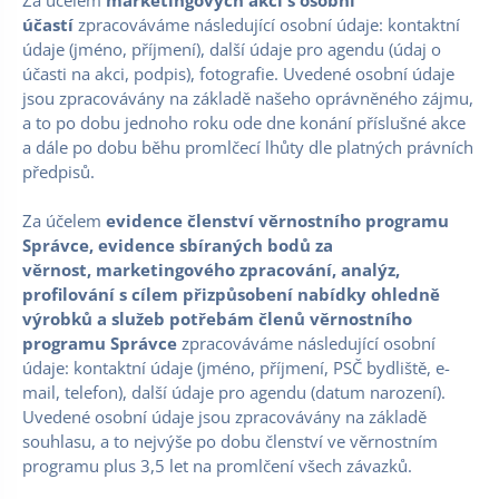
účastí
zpracováváme následující osobní údaje: kontaktní
údaje (jméno, příjmení), další údaje pro agendu (údaj o
účasti na akci, podpis), fotografie. Uvedené osobní údaje
jsou zpracovávány na základě našeho oprávněného zájmu,
a to po dobu jednoho roku ode dne konání příslušné akce
a dále po dobu běhu promlčecí lhůty dle platných právních
předpisů.
Za účelem
evidence členství věrnostního programu
Správce, evidence sbíraných bodů za
věrnost, marketingového zpracování, analýz,
profilování s cílem přizpůsobení nabídky ohledně
výrobků a služeb potřebám členů věrnostního
programu Správce
zpracováváme následující osobní
údaje: kontaktní údaje (jméno, příjmení, PSČ bydliště, e-
mail, telefon), další údaje pro agendu (datum narození).
Uvedené osobní údaje jsou zpracovávány na základě
souhlasu, a to nejvýše po dobu členství ve věrnostním
programu plus 3,5 let na promlčení všech závazků.