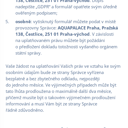
138, Čestlice, 251 01 Praha-východ
. Dopis
nadepište „GDPR“ a formulář opatřete svým úředně
ověřeným podpisem;
osobně
: vytisknutý formulář můžete podat v místě
provozovny Správce:
AQUAPALACE Praha, Pražská
138, Čestlice, 251 01 Praha-východ
. V závislosti
na uplatňovaném právu můžete být požádáni
o předložení dokladu totožnosti vydaného orgánem
státní správy.
Vaše žádost na uplatňování Vašich práv ve vztahu ke svým
osobním údajům bude ze strany Správce vyřízena
bezplatně a bez zbytečného odkladu, nejpozději
do jednoho měsíce. Ve výjimečných případech může být
tato lhůta prodloužena o maximálně další dva měsíce,
přičemž musíte být o takovém výjimečném prodloužení
informování a musí Vám být ze strany Správce
řádně zdůvodněno.