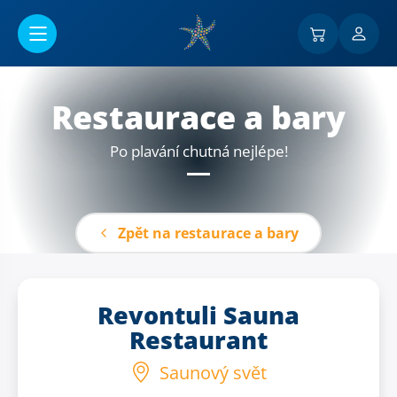
Přejít na hlavní obsah
Restaurace a bary
Po plavání chutná nejlépe!
Zpět na restaurace a bary
Revontuli Sauna
Restaurant
Saunový svět