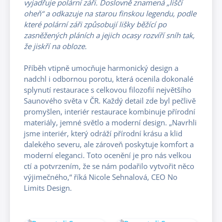
vyjadřuje polární záři. Doslovně znamená „liščí
oheň“ a odkazuje na starou finskou legendu, podle
které polární záři způsobují lišky běžící po
zasněžených pláních a jejich ocasy rozvíří sníh tak,
že jiskří na obloze.
Příběh vtipně umocňuje harmonický design a
nadchl i odbornou porotu, která ocenila dokonalé
splynutí restaurace s celkovou filozofií největšího
Saunového světa v ČR. Každý detail zde byl pečlivě
promyšlen, interiér restaurace kombinuje přírodní
materiály, jemné světlo a moderní design. „Navrhli
jsme interiér, který odráží přírodní krásu a klid
dalekého severu, ale zároveň poskytuje komfort a
moderní eleganci. Toto ocenění je pro nás velkou
ctí a potvrzením, že se nám podařilo vytvořit něco
výjimečného,“ říká Nicole Sehnalová, CEO No
Limits Design.