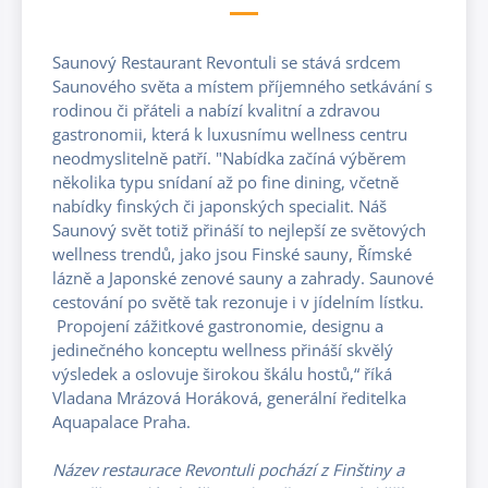
Saunový Restaurant Revontuli se stává srdcem
Saunového světa a místem příjemného setkávání s
rodinou či přáteli a nabízí kvalitní a zdravou
gastronomii, která k luxusnímu wellness centru
neodmyslitelně patří. "Nabídka začíná výběrem
několika typu snídaní až po fine dining, včetně
nabídky finských či japonských specialit. Náš
Saunový svět totiž přináší to nejlepší ze světových
wellness trendů, jako jsou Finské sauny, Římské
lázně a Japonské zenové sauny a zahrady. Saunové
cestování po světě tak rezonuje i v jídelním lístku.
Propojení zážitkové gastronomie, designu a
jedinečného konceptu wellness přináší skvělý
výsledek a oslovuje širokou škálu hostů,“ říká
Vladana Mrázová Horáková, generální ředitelka
Aquapalace Praha.
Název restaurace Revontuli pochází z Finštiny a