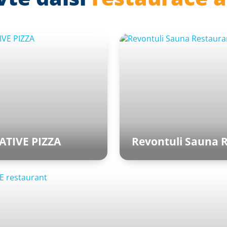
ATIVE PIZZA
Revontuli Sauna 
upní hala Aquapalace
Saunový svět
aha