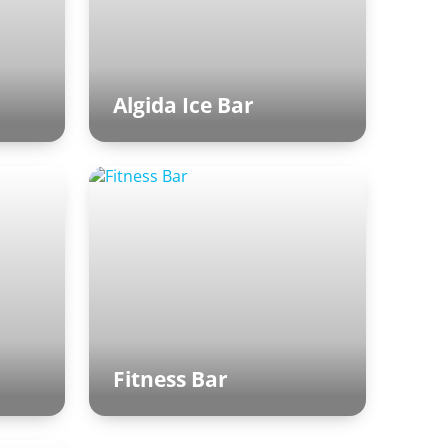
Algida Ice Bar
adů
Za potápěčskou jámou v
Paláci relaxu
Fitness Bar
Vstupní hala Aquapalace
Praha (Fitness)