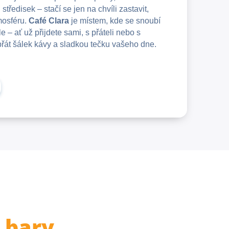
tředisek – stačí se jen na chvíli zastavit,
tmosféru.
Café Clara
je místem, kde se snoubí
le – ať už přijdete sami, s přáteli nebo s
přát šálek kávy a sladkou tečku vašeho dne.
 bary