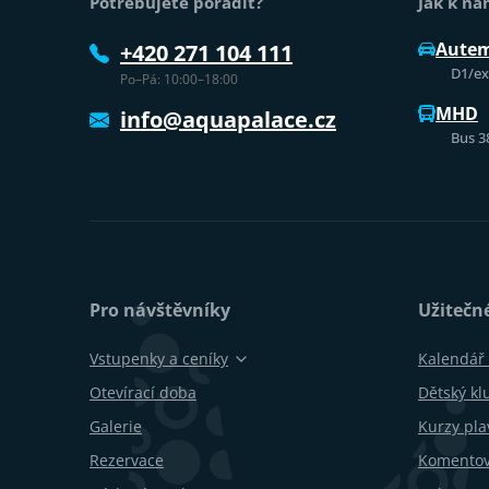
Potřebujete poradit?
Jak k n
Aute
+420 271 104 111
D1/exi
Po–Pá: 10:00–18:00
MHD
info@aquapalace.cz
Bus 3
Pro návštěvníky
Užitečn
Vstupenky a ceníky
Kalendář 
Otevírací doba
Dětský kl
Galerie
Kurzy pla
Rezervace
Komentov