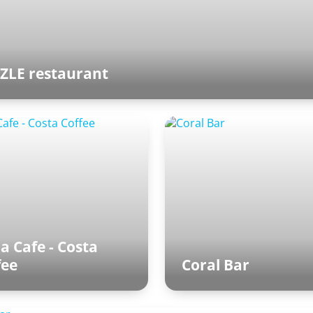
ZLE restaurant
patro Vodního světa mezi Palácem dobrodružství a Palácem pokl
a Cafe - Costa
fee
Coral Bar
 korálovým dómem
Bazén ve venkovní zóně