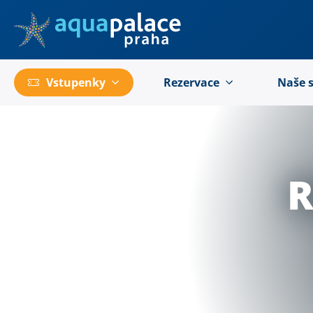
Přejít na hlavní obsah
Vstupenky
Rezervace
Naše 
R