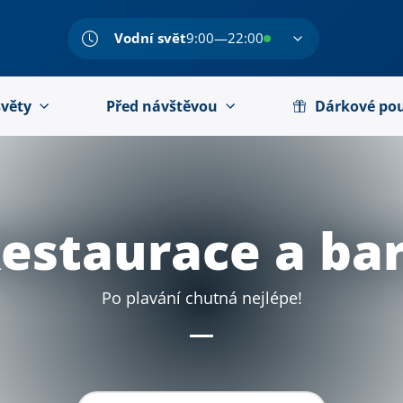
Vodní svět
9:00—22:00
světy
Před návštěvou
Dárkové po
estaurace a ba
Po plavání chutná nejlépe!