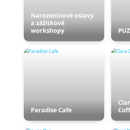
Narozeninové oslavy
a zážitkové
workshopy
PUZ
1. 
Clar
Paradise Cafe
Cof
Vnitřní terasa Paláce relaxu
Za