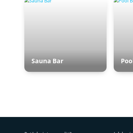
Sauna Bar
Poo
Saunový svět
Pa
Patička webu