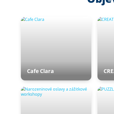
Cafe Clara
CRE
Vstupní hala Aquapalace
Vst
Praha
Pr