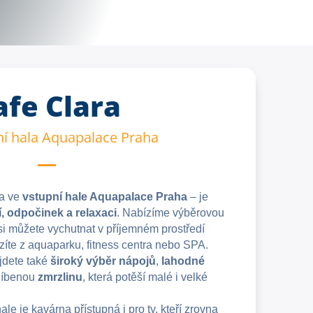
afe Clara
í hala Aquapalace Praha
na ve
vstupní hale Aquapalace Praha
– je
í, odpočinek a relaxaci
. Nabízíme výběrovou
 si můžete vychutnat v příjemném prostředí
ázíte z aquaparku, fitness centra nebo SPA.
jdete také
široký výběr nápojů
,
lahodné
blíbenou
zmrzlinu
, která potěší malé i velké
le je kavárna přístupná i pro ty, kteří zrovna