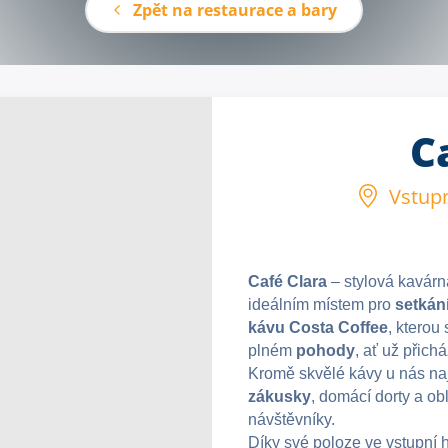
Zpět na restaurace a bary
C
Vstupn
Café Clara
– stylová kavár
ideálním místem pro
setkán
kávu Costa Coffee
, kterou
plném
pohody
, ať už přich
Kromě skvělé kávy u nás na
zákusky
, domácí dorty a o
návštěvníky.
Díky své poloze ve vstupní ha