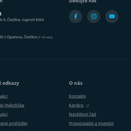
ám
Sledujte nás
m
t 6, Čestlice, naproti KIKA
85 z Opatova, Čestlice
(7–10 min)
é odkazy
O nás
akcí
Kontakty
ub Hvězdička
Kariéra
vání
Návštěvní řád
ané prohlídky
Provozovatel a investor