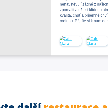
nenavštěvují žádné z našich s
zpomalit a užít si klidnou a
kvalita, chuť a příjemné chví
rodinou. Přijďte si k nám do
vte další
restaurace a