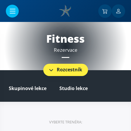
Přejít na hlavní obsah
Fitness
Rezervace
Rozcestník
Skupinové lekce
Studio lekce
VYBERTE TRENÉRA: