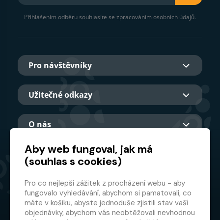
Přihlášením odběru souhlasíte se zpracováním osobních údajů.
Pro návštěvníky
Užitečné odkazy
O nás
Aby web fungoval, jak má
(souhlas s cookies)
Hlavní partner
Pro co nejlepší zážitek z procházení webu - aby
fungovalo vyhledávání, abychom si pamatovali, co
máte v košíku, abyste jednoduše zjistili stav vaší
objednávky, abychom vás neobtěžovali nevhodnou