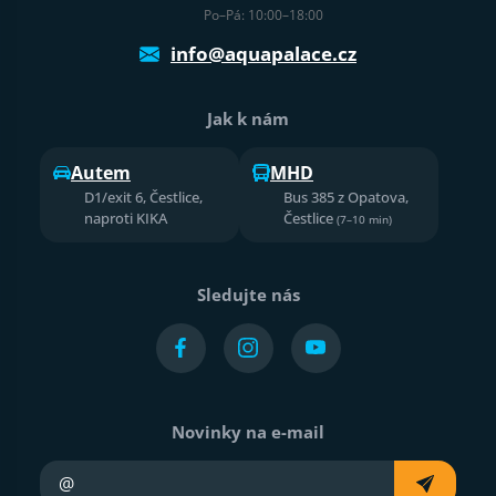
Po–Pá: 10:00–18:00
info@aquapalace.cz
Jak k nám
Autem
MHD
D1/exit 6, Čestlice,
Bus 385 z Opatova,
naproti KIKA
Čestlice
(7–10 min)
Sledujte nás
Novinky na e-mail
Váš e-mail