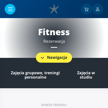
Przejść do menu głównego
Fitness
Rezerwacja
Nawigacja
Zajęcia grupowe, treningi
Zajęcia w
personalne
studiu
WYBÓR TRENERA: