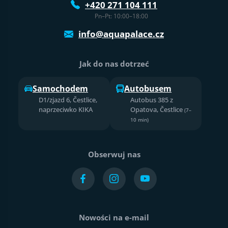
+420 271 104 111
Pn–Pt: 10:00–18:00
info@aquapalace.cz
Jak do nas dotrzeć
Samochodem
Autobusem
D1/zjazd 6, Čestlice,
Autobus 385 z
naprzeciwko KIKA
Opatova, Čestlice
(7–
10 min)
Obserwuj nas
Nowości na e-mail