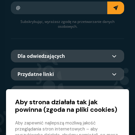
Twój e-mail
Subskrybując, wyrażasz zgodę na przetwarzanie danych
osobowych.
Dla odwiedzających
Przydatne linki
O nas
Aby strona działała tak jak
powinna (zgoda na pliki cookies)
Główny partner
Aby zapewnić najlepszą możliwą jakość
przeglądania stron internetowych – aby