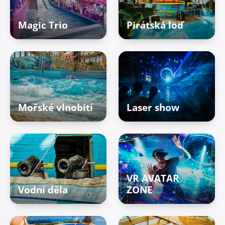
Magic Trio
Pirátská loď
Mořské vlnobití
Laser show
VR AVATAR
Vodní děla
ZONE