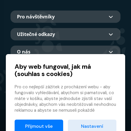
Pro návštěvníky
Užitečné odkazy
O nás
Aby web fungoval, jak má
(souhlas s cookies)
Hlavní partner
Pro co nejlepší zážitek z procházení webu - aby
fungovalo vyhledávání, abychom si pamatovali, co
máte v košíku, abyste jednoduše zjistili stav vaší
objednávky, abychom vás neobtěžovali nevhodnou
reklamou a abyste se nemuseli pokaždé
přihlašovat.
© 2026 GMF Aquapark Prague, a.s.
Proto od vás potřebujeme souhlas se
Přijmout vše
Nastavení