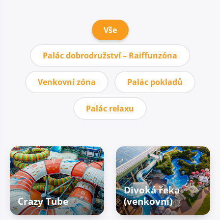
Vše
Palác dobrodružství – Raiffunzóna
Venkovní zóna
Palác pokladů
Palác relaxu
Divoká řeka
Crazy Tube
(venkovní)