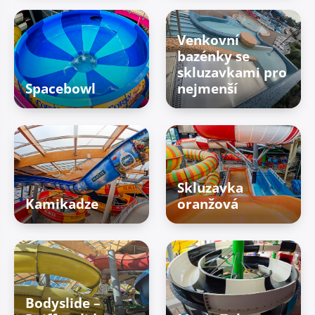
Venkovní
bazénky se
skluzavkami pro
Spacebowl
nejmenší
Skluzavka
Kamikadze
oranžová
Bodyslide –