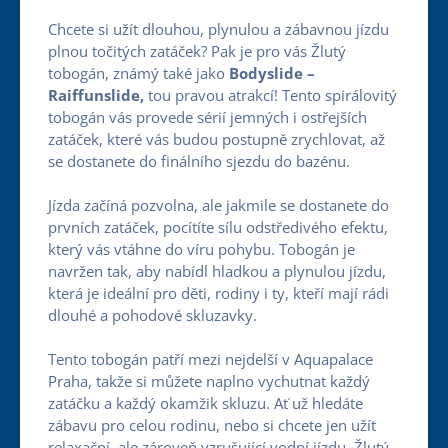
Chcete si užít dlouhou, plynulou a zábavnou jízdu
plnou točitých zatáček? Pak je pro vás Žlutý
tobogán, známý také jako
Bodyslide –
Raiffunslide,
tou pravou atrakcí! Tento spirálovitý
tobogán vás provede sérií jemných i ostřejších
zatáček, které vás budou postupně zrychlovat, až
se dostanete do finálního sjezdu do bazénu.
Jízda začíná pozvolna, ale jakmile se dostanete do
prvních zatáček, pocítíte sílu odstředivého efektu,
který vás vtáhne do víru pohybu. Tobogán je
navržen tak, aby nabídl hladkou a plynulou jízdu,
která je ideální pro děti, rodiny i ty, kteří mají rádi
dlouhé a pohodové skluzavky.
Tento tobogán patří mezi nejdelší v Aquapalace
Praha, takže si můžete naplno vychutnat každý
zatáčku a každý okamžik skluzu. Ať už hledáte
zábavu pro celou rodinu, nebo si chcete jen užít
relaxační, ale zároveň vzrušující vodní jízdu, Žlutý