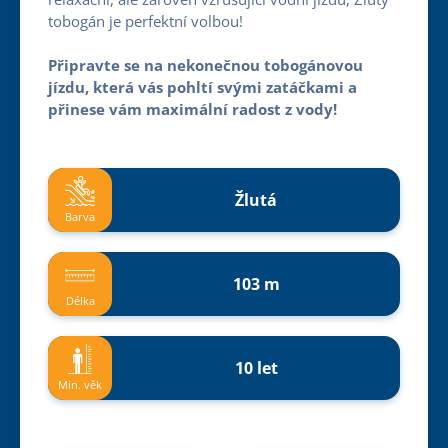
tobogán je perfektní volbou!
Připravte se na nekonečnou tobogánovou
jízdu, která vás pohltí svými zatáčkami a
přinese vám maximální radost z vody!
Žlutá
Barva
103 m
Délka
10 let
Min. věk