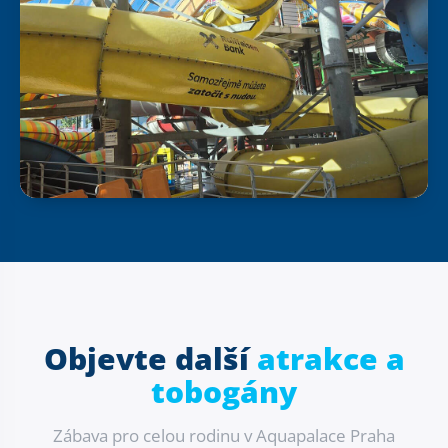
Objevte další
atrakce a
tobogány
Zábava pro celou rodinu v Aquapalace Praha