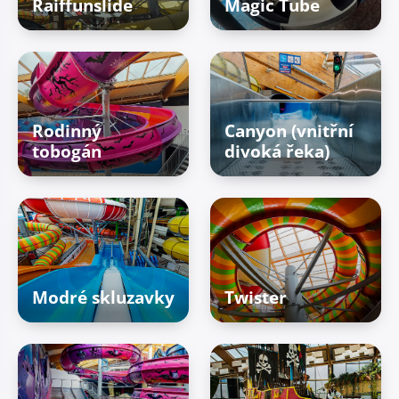
Raiffunslide
Magic Tube
Rodinný
Canyon (vnitřní
tobogán
divoká řeka)
Modré skluzavky
Twister