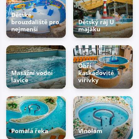
Dětské
brouzdaliště pro
Dětský ráj U
nejmenší
majáku
Obří
Masážní vodní
kaskádovité
lavice
vířivky
Pomalá řeka
Vlnolam