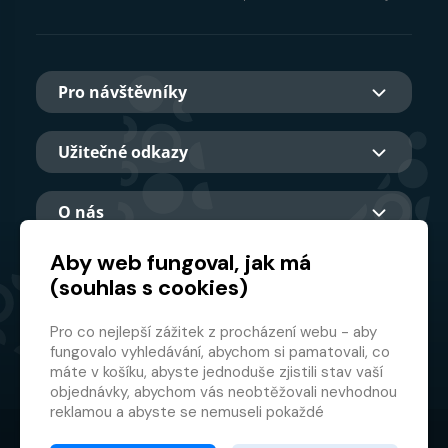
Pro návštěvníky
Užitečné odkazy
O nás
Aby web fungoval, jak má
(souhlas s cookies)
Hlavní partner
Pro co nejlepší zážitek z procházení webu - aby
fungovalo vyhledávání, abychom si pamatovali, co
máte v košíku, abyste jednoduše zjistili stav vaší
objednávky, abychom vás neobtěžovali nevhodnou
reklamou a abyste se nemuseli pokaždé
přihlašovat.