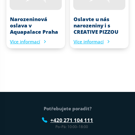
Narozeninová
Oslavte u nás
oslava v
narozeniny i s
Aquapalace Praha
CREATIVE PIZZOU
Více informací
Více informací
Patička webu
Potřebujete poradit?
+420 271 104 111
Po–Pá: 10:00–18:00