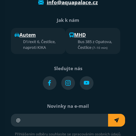
info@aquapalace.cz
Jak k nám
Autem
MHD
D1/exit 6, Čestlice,
Bus 385 z Opatova,
naproti KIKA
Čestlice
(7–10 min)
Sledujte nás
Novinky na e-mail
Váš e-mail
Přihlášením odběru souhlasíte se zpracováním osobních údajů.