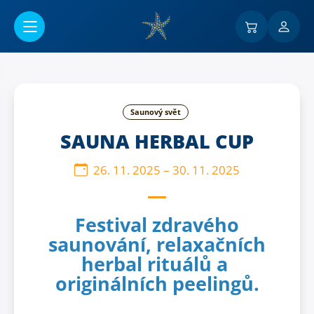
Přejít na hlavní obsah
Saunový svět
SAUNA HERBAL CUP
26. 11. 2025
–
30. 11. 2025
Festival zdravého
saunování, relaxačních
herbal rituálů a
originálních peelingů.