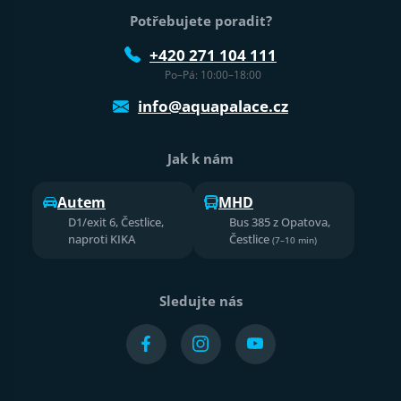
Potřebujete poradit?
+420 271 104 111
Po–Pá: 10:00–18:00
info@aquapalace.cz
Jak k nám
Autem
MHD
D1/exit 6, Čestlice,
Bus 385 z Opatova,
naproti KIKA
Čestlice
(7–10 min)
Sledujte nás