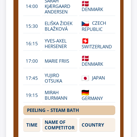
SARAH
14:00
KJÆRGAARD
DENMARK
ANDERSEN
CZECH
ELIŠKA ŽIDEK
15:30
BLAŽKOVÁ
REPUBLIC
YVES-AXEL
16:15
HERSENER
SWITZERLAND
17:00
MARIE FRIIS
DENMARK
YUJIRO
JAPAN
17:45
OTSUKA
MIRAH
19:15
BURMANN
GERMANY
PEELING – STEAM BATH
NAME OF
TIME
COUNTRY
COMPETITOR