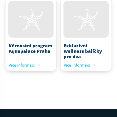
Věrnostní program
Exkluzivní
Aquapalace Praha
wellness balíčky
pro dva
Více informací
Více informací
Patička webu