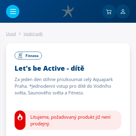
Přejít na hlavní obsah
Úvod
Vodní svět
Fitness
Let's be Active - dítě
Za jeden den stihne prozkoumat celý Aquapark
Praha. *Jednodenní vstup pro dítě do Vodního
světa, Saunového světa a Fitness.
Litujeme, požadovaný produkt již není
prodejný.