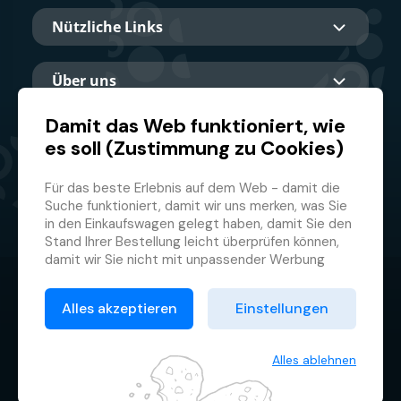
Nützliche Links
Über uns
Damit das Web funktioniert, wie
es soll (Zustimmung zu Cookies)
Hauptpartner
Für das beste Erlebnis auf dem Web - damit die
Suche funktioniert, damit wir uns merken, was Sie
in den Einkaufswagen gelegt haben, damit Sie den
Stand Ihrer Bestellung leicht überprüfen können,
damit wir Sie nicht mit unpassender Werbung
belästigen und damit Sie sich nicht jedes Mal
© 2026 GMF Aquapark Prague, a.s.
anmelden müssen.
Alles akzeptieren
Einstellungen
Deswegen brauchen wir von Ihnen Ihre
Datenschutzrichtlinie
Zustimmung zur
Verarbeitung von Cookies
, d.h.
Allgemeine Geschäftsbedingungen
kleiner Textdateien, die zeitweilig auf Ihrem
Alles ablehnen
Browser gespeichert werden. Wir danken Ihnen,
Cookie-Verwaltung
dass Sie uns Ihre Zustimmung erteilen und uns so