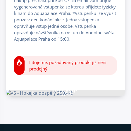
nákup přes nákupní košík. · Na email vám přijde
vygenerovaná vstupenka se kterou přijdete fyzicky
k nám do Aquapalace Praha. *Vstupenku lze využít
pouze v den konání akce. Jedna vstupenka
opravňuje vstup jedné osobě. Vstupenka
opravňuje návštěvníka na vstup do Vodního světa
Aquapalace Praha od 15:00.
Litujeme, požadovaný produkt již není
prodejný.
Patička webu