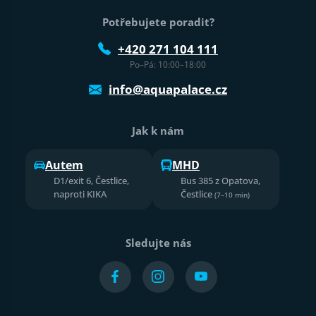
Potřebujete poradit?
+420 271 104 111
Po–Pá: 10:00–18:00
info@aquapalace.cz
Jak k nám
Autem
MHD
D1/exit 6, Čestlice,
Bus 385 z Opatova,
naproti KIKA
Čestlice
(7–10 min)
Sledujte nás