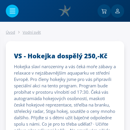
Přejít na hlavní obsah
Úvod
Vodní svět
VS - Hokejka dospělý 250,-Kč
Hokejka slaví narozeniny a vás čeká moře zábavy a
relaxace v nejzábavnějším aquaparku ve střední
Evropě. Pro členy hokejky jsme pro vás připravili
speciální akci na tento program. Program bude
probíhat v prostoru vlnobití od 17:30. Čeká vás
autogramiáda hokejových osobností, maskoti
české hokejové reprezentace, střelba na branku,
střelecký radar, Stiga hokej, soutěže o ceny mnoho
dalšího. Přijďte si s dětmi užít báječné odpoledne
spolu s námi. Co je pro to třeba udělat? · Učiňte