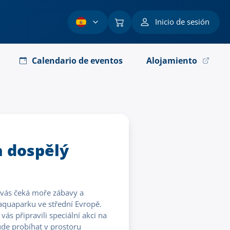
Inicio de sesión
Calendario de eventos
Alojamiento
a dospělý
 vás čeká moře zábavy a
aquaparku ve střední Evropě.
ás připravili speciální akci na
de probíhat v prostoru