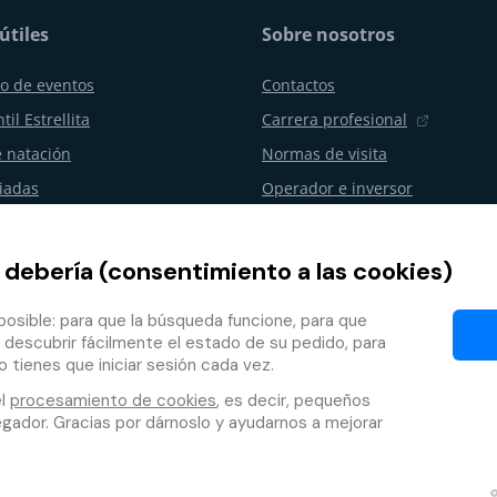
útiles
Sobre nosotros
o de eventos
Contactos
til Estrellita
Carrera profesional
 natación
Normas de visita
uiadas
Operador e inversor
os y celebraciones
Aquapalace Hotel
resas
Tienda electrónica asociada
 debería (consentimiento a las cookies)
ento del contrato
Socios
osible: para que la búsqueda funcione, para que
de fidelidad
 descubrir fácilmente el estado de su pedido, para
o tienes que iniciar sesión cada vez.
el
procesamiento de cookies
, es decir, pequeños
ador. Gracias por dárnoslo y ayudarnos a mejorar
Protección de datos personales
Co