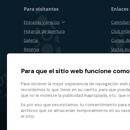
Para visitantes
Enlaces 
Entradas y precios
Calendari
Horarios de apertura
Club Infan
Galería
Cursos de
Reserva
Visitas g
Vales de regalo
Cumpleañ
Restaurantes y bares
Para emp
Para que el sitio web funcione como
Plano del recinto
Desistimi
Para obtener la mejor experiencia de navegación web p
Programa 
recordemos lo que tiene en su carrito, para que pueda
que no le moleste la publicidad inapropiada, etc. que n
Es por eso que necesitamos tu consentimiento para 
archivos que se almacenan temporalmente en su naveg
el sitio.
© 2026 GMF Aquapark Prague, a.s.