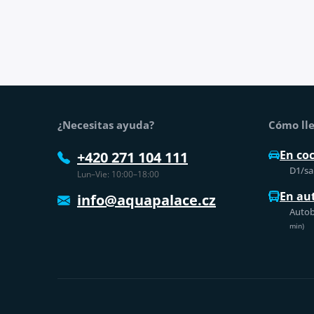
Pie de página
¿Necesitas ayuda?
Cómo lle
En co
+420 271 104 111
D1/sal
Lun–Vie: 10:00–18:00
En au
info@aquapalace.cz
Autob
min)