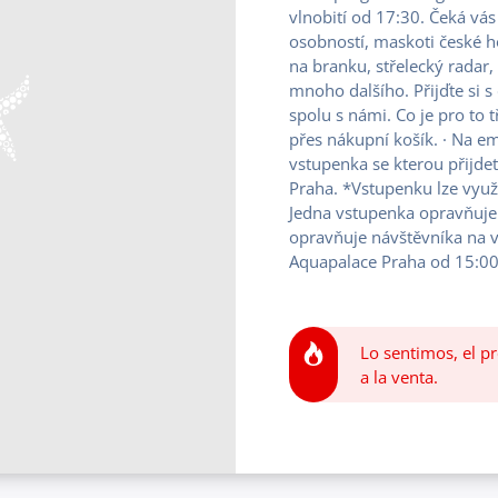
vlnobití od 17:30. Čeká v
osobností, maskoti české h
na branku, střelecký radar,
mnoho dalšího. Přijďte si 
spolu s námi. Co je pro to 
přes nákupní košík. · Na e
vstupenka se kterou přijde
Praha. *Vstupenku lze využ
Jedna vstupenka opravňuje
opravňuje návštěvníka na 
Aquapalace Praha od 15:00
Lo sentimos, el pr
a la venta.