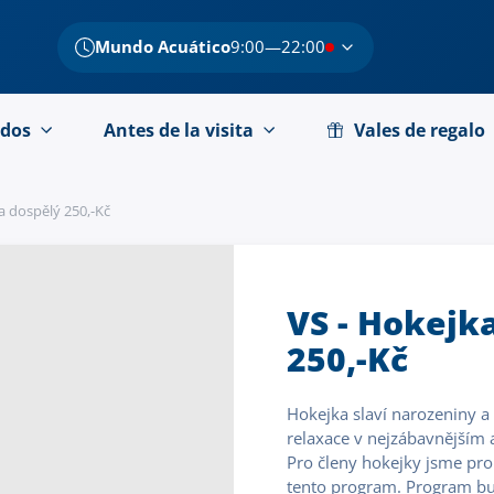
Mundo Acuático
9:00—22:00
dos
Antes de la visita
Vales de regalo
a dospělý 250,-Kč
VS - Hokejk
250,-Kč
Hokejka slaví narozeniny a
relaxace v nejzábavnějším 
Pro členy hokejky jsme pro v
tento program. Program bu