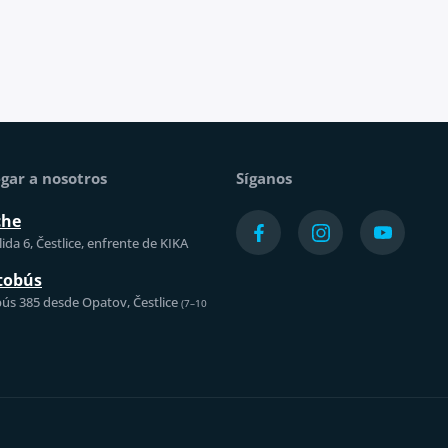
gar a nosotros
Síganos
che
ida 6, Čestlice, enfrente de KIKA
tobús
ús 385 desde Opatov, Čestlice
(7–10