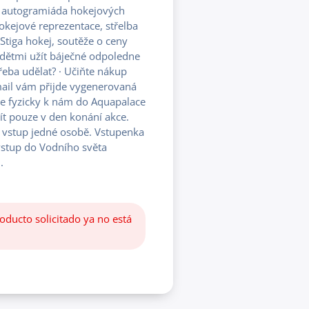
ás autogramiáda hokejových
okejové reprezentace, střelba
 Stiga hokej, soutěže o ceny
s dětmi užít báječné odpoledne
třeba udělat? · Učiňte nákup
mail vám přijde vygenerovaná
te fyzicky k nám do Aquapalace
ít pouze v den konání akce.
 vstup jedné osobě. Vstupenka
vstup do Vodního světa
.
oducto solicitado ya no está