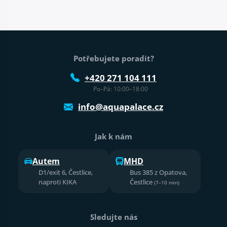
Patička webu
Potřebujete poradit?
+420 271 104 111
Po–Pá: 10:00–18:00
info@aquapalace.cz
Jak k nám
Autem
MHD
D1/exit 6, Čestlice,
Bus 385 z Opatova,
naproti KIKA
Čestlice
(7–10 min)
Sledujte nás