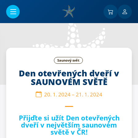
Přejít na hlavní obsah
Saunový svět
Den otevřených dveří v
SAUNOVÉM SVĚTĚ
20. 1. 2024
–
21. 1. 2024
Přijďte si užít Den otevřených
dveří v největším saunovém
světě v ČR!