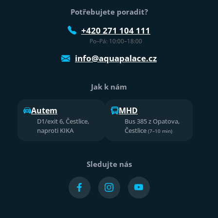
Potřebujete poradit?
+420 271 104 111
Po–Pá: 10:00–18:00
info@aquapalace.cz
Jak k nám
Autem
MHD
D1/exit 6, Čestlice,
Bus 385 z Opatova,
naproti KIKA
Čestlice
(7–10 min)
Sledujte nás