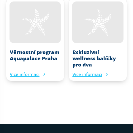
Věrnostní program
Exkluzivní
Aquapalace Praha
wellness balíčky
pro dva
Více informací
Více informací
Patička webu