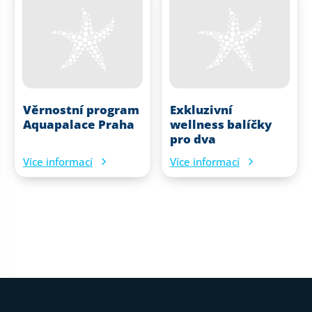
Věrnostní program
Exkluzivní
Aquapalace Praha
wellness balíčky
pro dva
Více informací
Více informací
Patička webu