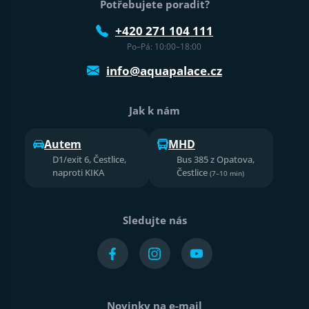
Potřebujete poradit?
+420 271 104 111
Po–Pá: 10:00–18:00
info@aquapalace.cz
Jak k nám
Autem
MHD
D1/exit 6, Čestlice,
Bus 385 z Opatova,
naproti KIKA
Čestlice
(7–10 min)
Sledujte nás
Novinky na e-mail