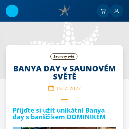
Přejít na hlavní obsah
Saunový svět
BANYA DAY v SAUNOVÉM
SVĚTĚ
15. 7. 2022
Přijďte si užít unikátní Banya
day s banščikem DOMINIKEM