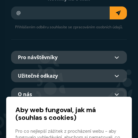
Váš e-mail
Přihlášením odběru souhlasíte se zpracováním osobních údajů.
Pro návštěvníky
Užitečné odkazy
O nás
Aby web fungoval, jak má
(souhlas s cookies)
Hlavní partner
Pro co nejlepší zážitek z procházení webu - aby
fungovalo vyhledávání, abychom si pamatovali, co