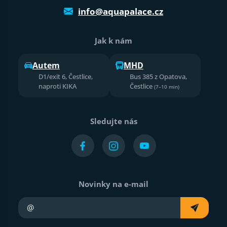
info@aquapalace.cz
Jak k nám
Autem
MHD
D1/exit 6, Čestlice,
Bus 385 z Opatova,
naproti KIKA
Čestlice
(7–10 min)
Sledujte nás
Novinky na e-mail
Váš e-mail