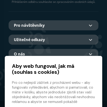
Přihlášením odběru souhlasíte se zpracováním osobních údajů.
Pro návštěvníky
Užitečné odkazy
O nás
Aby web fungoval, jak má
(souhlas s cookies)
Hlavní partner
Pro co nejlepší zážitek z procházení webu - aby
fungovalo vyhledávání, abychom si pamatovali, co
máte v košíku, abyste jednoduše zjistili stav vaší
objednávky, abychom vás neobtěžovali nevhodnou
reklamou a abyste se nemuseli pokaždé
přihlašovat.