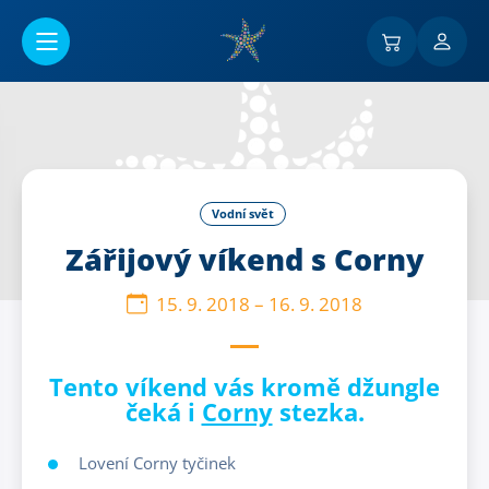
Přejít na hlavní obsah
Vodní svět
Zářijový víkend s Corny
15. 9. 2018
–
16. 9. 2018
Tento víkend vás kromě džungle
čeká i
Corny
stezka.
Lovení Corny tyčinek