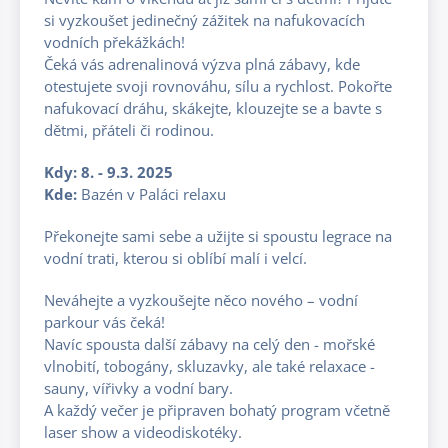
si vyzkoušet jedinečný zážitek na nafukovacích
vodních překážkách!
Čeká vás adrenalinová výzva plná zábavy, kde
otestujete svoji rovnováhu, sílu a rychlost. Pokořte
nafukovací dráhu, skákejte, klouzejte se a bavte s
dětmi, přáteli či rodinou.
Kdy: 8. - 9.3. 2025
Kde:
Bazén v Paláci relaxu
Překonejte sami sebe a užijte si spoustu legrace na
vodní trati, kterou si oblíbí malí i velcí.
Neváhejte a vyzkoušejte něco nového – vodní
parkour vás čeká!
Navíc spousta další zábavy na celý den - mořské
vlnobití, tobogány, skluzavky, ale také relaxace -
sauny, vířivky a vodní bary.
A každý večer je připraven bohatý program včetně
laser show a videodiskotéky.