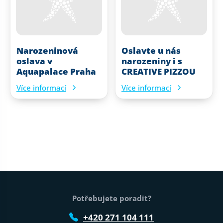
Narozeninová
Oslavte u nás
oslava v
narozeniny i s
Aquapalace Praha
CREATIVE PIZZOU
Více informací
Více informací
Patička webu
Potřebujete poradit?
+420 271 104 111