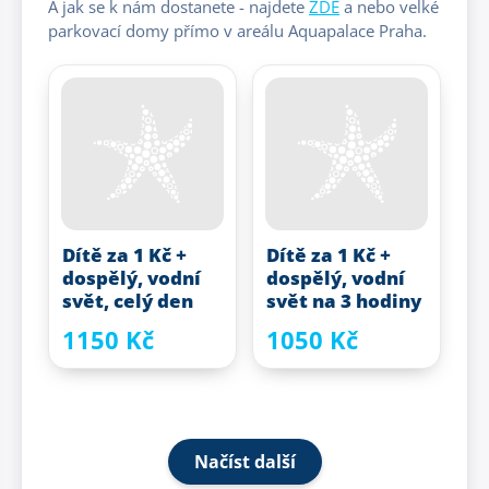
A jak se k nám dostanete - najdete
ZDE
a nebo velké
parkovací domy přímo v areálu Aquapalace Praha.
Dítě za 1 Kč +
Dítě za 1 Kč +
dospělý, vodní
dospělý, vodní
svět, celý den
svět na 3 hodiny
1150 Kč
1050 Kč
Načíst další