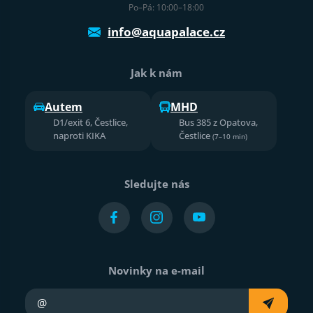
Po–Pá: 10:00–18:00
info@aquapalace.cz
Jak k nám
Autem
MHD
D1/exit 6, Čestlice,
Bus 385 z Opatova,
naproti KIKA
Čestlice
(7–10 min)
Sledujte nás
Novinky na e-mail
Váš e-mail