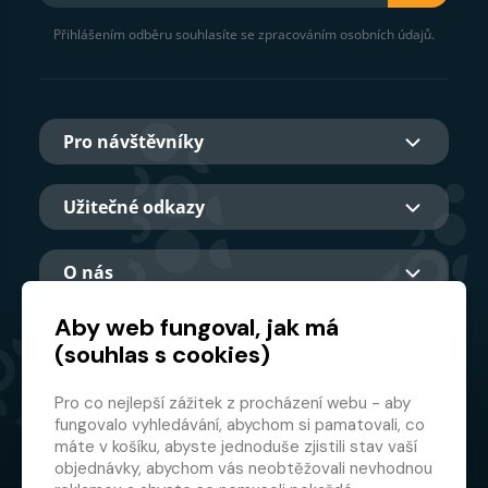
Přihlášením odběru souhlasíte se zpracováním osobních údajů.
Pro návštěvníky
Užitečné odkazy
O nás
Aby web fungoval, jak má
(souhlas s cookies)
Hlavní partner
Pro co nejlepší zážitek z procházení webu - aby
fungovalo vyhledávání, abychom si pamatovali, co
máte v košíku, abyste jednoduše zjistili stav vaší
objednávky, abychom vás neobtěžovali nevhodnou