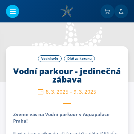
Přejít na hlavní obsah
Vodní svět
Dítě za korunu
Vodní parkour - jedinečná
zábava
8. 3. 2025
–
9. 3. 2025
Zveme vás na Vodní parkour v Aquapalace
Praha!
Nevíte kam o víkendu ať již sami či s dětmi? Přijďte