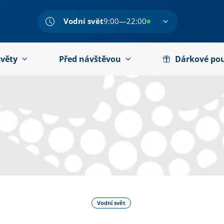
Vodní svět
9:00—22:00
světy
Před návštěvou
Dárkové po
Vodní svět