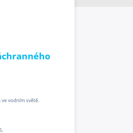
záchranného
m ve vodním světě.
S.