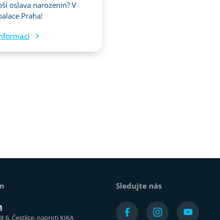
pší oslava narozenin? V
alace Praha!
informací
ám
Sledujte nás
m
t 6, Čestlice, naproti KIKA