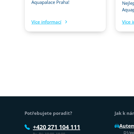
Aquapalace Praha!
Nejle
Aquap
Více informací
Více 
Patička webu
Potřebujete poradit?
Jak k n
Aute
+420 271 104 111
D1/exi