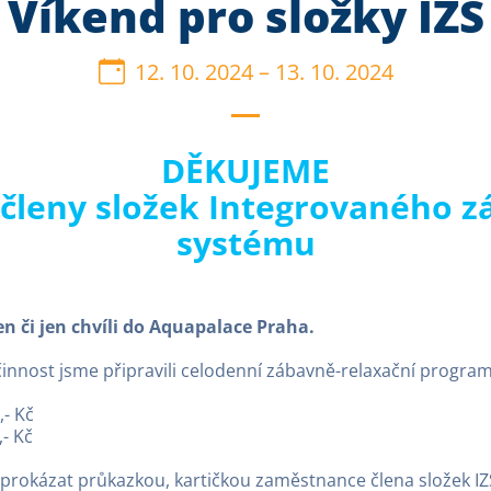
Víkend pro složky IZS
12. 10. 2024
–
13. 10. 2024
DĚKUJEME
 členy složek Integrovaného 
systému
den či jen chvíli do Aquapalace Praha.
činnost jsme připravili celodenní zábavně-relaxační progra
,- Kč
,- Kč
í prokázat průkazkou, kartičkou zaměstnance člena složek IZ