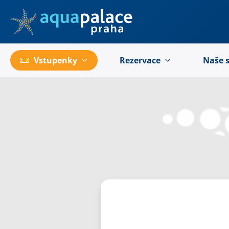
Přejít na hlavní obsah
Vstupenky
Rezervace
Naše 