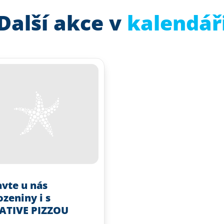
Další akce v
kalendář
avte u nás
zeniny i s
ATIVE PIZZOU