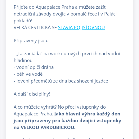
Přijďte do Aquapalace Praha a můžete zažít
netradiční závody dvojic v pomalé řece i v Paláci
pokladů!
VELKÁ ČESTLICKÁ SE
SLAVIA POJIŠŤOVNOU
Připraveny jsou:
- „tarzaniáda“ na workoutových prvcích nad vodní
hladinou
- vodní opičí dráha
- běh ve vodě
- lovení předmětů ze dna bez shození jezdce
A další disciplíny!
A co můžete vyhrát? No přeci vstupenky do
Aquapalace Praha.
Jako hlavní výhra každý den
jsou připraveny pro každou dvojici vstupenky
na VELKOU PARDUBICKOU.