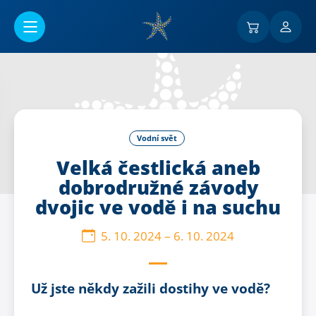
Přejít na hlavní obsah
Vodní svět
Velká čestlická aneb
dobrodružné závody
dvojic ve vodě i na suchu
5. 10. 2024
–
6. 10. 2024
Už jste někdy zažili dostihy ve vodě?