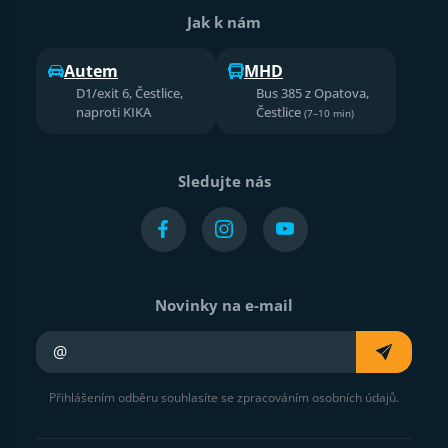
Jak k nám
Autem
MHD
D1/exit 6, Čestlice,
Bus 385 z Opatova,
naproti KIKA
Čestlice
(7–10 min)
Sledujte nás
Novinky na e-mail
Váš e-mail
Přihlášením odběru souhlasíte se zpracováním osobních údajů.