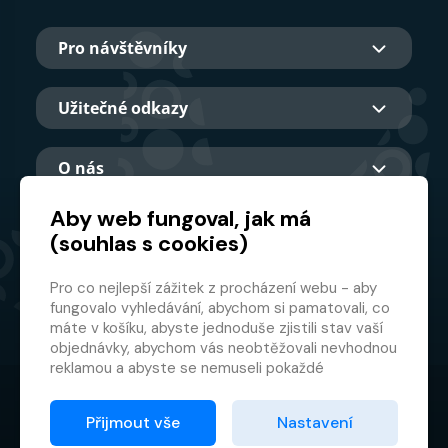
Pro návštěvníky
Užitečné odkazy
O nás
Aby web fungoval, jak má
(souhlas s cookies)
Hlavní partner
Pro co nejlepší zážitek z procházení webu - aby
fungovalo vyhledávání, abychom si pamatovali, co
máte v košíku, abyste jednoduše zjistili stav vaší
objednávky, abychom vás neobtěžovali nevhodnou
reklamou a abyste se nemuseli pokaždé
přihlašovat.
© 2026 GMF Aquapark Prague, a.s.
Proto od vás potřebujeme souhlas se
Přijmout vše
Nastavení
zpracováním souborů cookies
, tj. malých souborů,