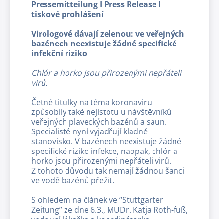
Pressemitteilung I Press Release I
tiskové prohlášení
Virologové dávají zelenou: ve veřejných
bazénech neexistuje žádné specifické
infekční riziko
Chlór a horko jsou přirozenými nepřáteli
virů.
Četné titulky na téma koronaviru
způsobily také nejistotu u návštěvníků
veřejných plaveckých bazénů a saun.
Specialisté nyní vyjadřují kladné
stanovisko. V bazénech neexistuje žádné
specifické riziko infekce, naopak, chlór a
horko jsou přirozenými nepřáteli virů.
Z tohoto důvodu tak nemají žádnou šanci
ve vodě bazénů přežít.
S ohledem na článek ve “Stuttgarter
Zeitung” ze dne 6.3., MUDr. Katja Roth-fuß,