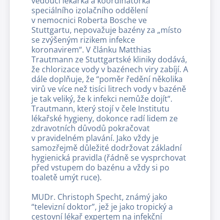
vedoucí lékařka a koordinátorka
speciálního izolačního oddělení
v nemocnici Roberta Bosche ve
Stuttgartu, nepovažuje bazény za „místo
se zvýšeným rizikem infekce
koronavirem“. V článku Matthias
Trautmann ze Stuttgartské kliniky dodává,
že chlorizace vody v bazénech viry zabíjí. A
dále doplňuje, že “poměr ředění několika
virů ve více než tisíci litrech vody v bazéně
je tak veliký, že k infekci nemůže dojít“.
Trautmann, který stojí v čele Institutu
lékařské hygieny, dokonce radí lidem ze
zdravotních důvodů pokračovat
v pravidelném plavání. Jako vždy je
samozřejmě důležité dodržovat základní
hygienická pravidla (řádně se vysprchovat
před vstupem do bazénu a vždy si po
toaletě umýt ruce).
MUDr. Christoph Specht, známý jako
“televizní doktor”, jež je jako tropický a
cestovní lékař expertem na infekční