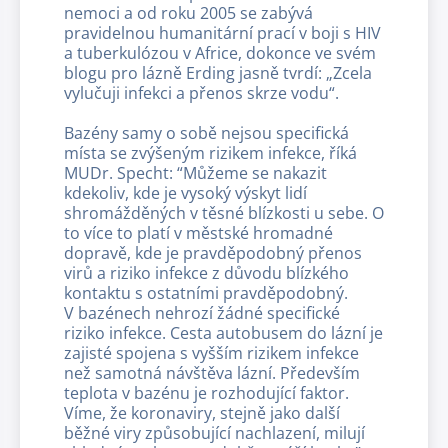
nemoci a od roku 2005 se zabývá
pravidelnou humanitární prací v boji s HIV
a tuberkulózou v Africe, dokonce ve svém
blogu pro lázně Erding jasně tvrdí: „Zcela
vylučuji infekci a přenos skrze vodu“.
Bazény samy o sobě nejsou specifická
místa se zvýšeným rizikem infekce, říká
MUDr. Specht: “Můžeme se nakazit
kdekoliv, kde je vysoký výskyt lidí
shromážděných v těsné blízkosti u sebe. O
to více to platí v městské hromadné
dopravě, kde je pravděpodobný přenos
virů a riziko infekce z důvodu blízkého
kontaktu s ostatními pravděpodobný.
V bazénech nehrozí žádné specifické
riziko infekce. Cesta autobusem do lázní je
zajisté spojena s vyšším rizikem infekce
než samotná návštěva lázní. Především
teplota v bazénu je rozhodující faktor.
Víme, že koronaviry, stejně jako další
běžné viry způsobující nachlazení, milují