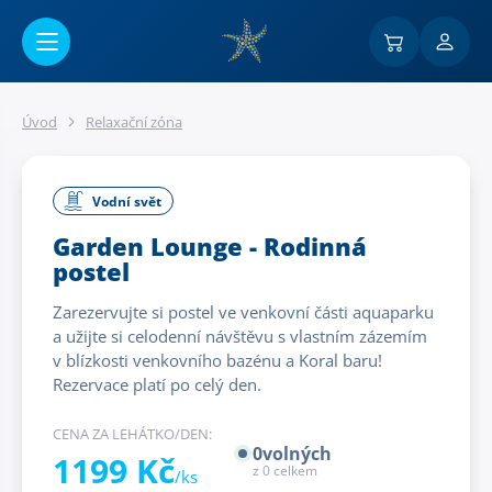
Přejít na hlavní obsah
Úvod
Relaxační zóna
Vodní svět
Garden Lounge - Rodinná
postel
Zarezervujte si postel ve venkovní části aquaparku
a užijte si celodenní návštěvu s vlastním zázemím
v blízkosti venkovního bazénu a Koral baru!
Rezervace platí po celý den.
CENA ZA LEHÁTKO/DEN:
0
volných
1199 Kč
z
0
celkem
/ks