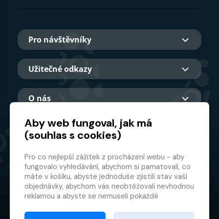
Pro návštěvníky
Užitečné odkazy
O nás
Aby web fungoval, jak má
(souhlas s cookies)
Hlavní partner
Pro co nejlepší zážitek z procházení webu - aby
fungovalo vyhledávání, abychom si pamatovali, co
máte v košíku, abyste jednoduše zjistili stav vaší
objednávky, abychom vás neobtěžovali nevhodnou
reklamou a abyste se nemuseli pokaždé
přihlašovat.
© 2026 GMF Aquapark Prague, a.s.