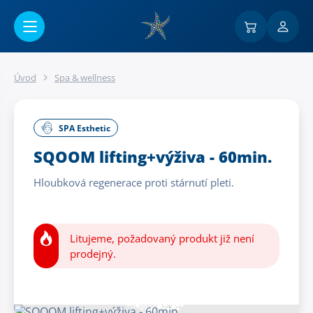
Přejít na hlavní obsah
Úvod
Spa & wellness
SPA Esthetic
SQOOM lifting+výživa - 60min.
Hloubková regenerace proti stárnutí pleti.
Litujeme, požadovaný produkt již není
prodejný.