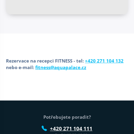
Rezervace na recepci FITNESS - tel:
+420 271 104 132
nebo e-mail:
fitness@aquapalace.cz
Patička webu
Potřebujete poradit?
+420 271 104 111