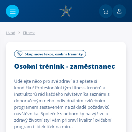
Přejít na hlavní obsah
Úvod
Fitness
Skupinové lekce, osobní tréninky
Osobní trénink - zaměstnanec
Udělejte něco pro své zdraví a zlepšete si
kondičku! Profesionální tým fitness trenérů a
instruktorů rád každého návštěvníka seznámí s
doporučeným nebo individuálním cvičebním
programem sestaveném na základě požadavků
návštěvníka. Společně s odborníky na výživu a
zdravý životní styl vám připraví kvalitní cvičební
program i jídelníček na míru.