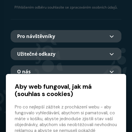
Přihlášením odběru souhlasíte se zpracováním osobních údajů.
Pro návštěvníky
Užitečné odkazy
O nás
Aby web fungoval, jak má
(souhlas s cookies)
Hlavní partner
Pro co nejlepší zážitek z procházení webu - aby
fungovalo vyhledávání, abychom si pamatovali, co
máte v košíku, abyste jednoduše zjistili stav vaší
objednávky, abychom vás neobtěžovali nevhodnou
reklamou a abyste se nemuseli pokaždé