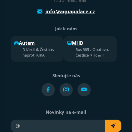
Po–Pá: 10:00–18:00
info@aquapalace.cz
Jak k nám
Autem
MHD
D1/exit 6, Čestlice,
Bus 385 z Opatova,
naproti KIKA
Čestlice
(7–10 min)
Sledujte nás
Novinky na e-mail
Váš e-mail