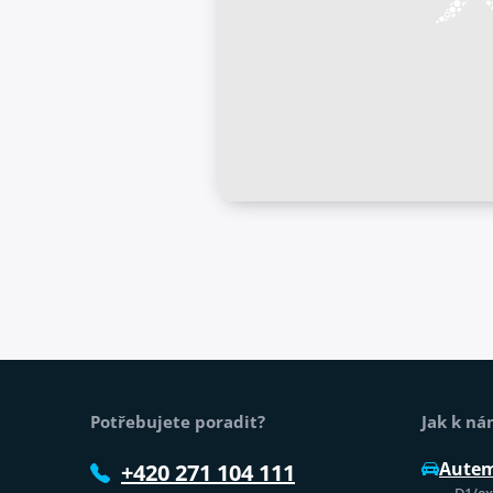
Patička webu
Potřebujete poradit?
Jak k n
Aute
+420 271 104 111