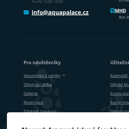
D1/exi
Po–Pá: 10:00–18:00
MHD
info@aquapalace.cz
Bus 3
Pro návštěvníky
Užitečn
Vstupenky a ceníky
Kalendář 
Otevírací doba
Dětský kl
Galerie
Kurzy pla
Rezervace
Komentov
Dárkové poukazy
Oslavy na
Restaurace a bary
Pro firmy