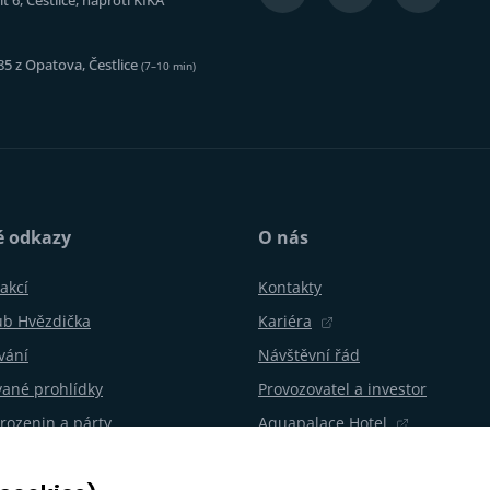
t 6, Čestlice, naproti KIKA
85 z Opatova, Čestlice
(7–10 min)
é odkazy
O nás
akcí
Kontakty
ub Hvězdička
Kariéra
vání
Návštěvní řád
ané prohlídky
Provozovatel a investor
rozenin a párty
Aquapalace Hotel
Partnerský e-shop