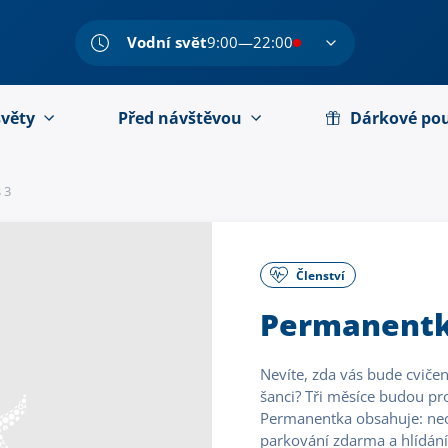
Vodní svět
9:00—22:00
světy
Před návštěvou
Dárkové po
 3
Členství
Permanentka
Nevíte, zda vás bude cvičen
šanci? Tři měsíce budou pro
Permanentka obsahuje: neo
parkování zdarma a hlídání 