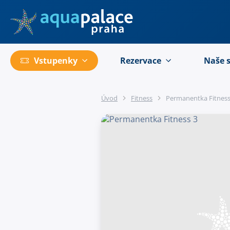
Přejít na hlavní obsah
Vstupenky
Rezervace
Naše 
Úvod
Fitness
Permanentka Fitness