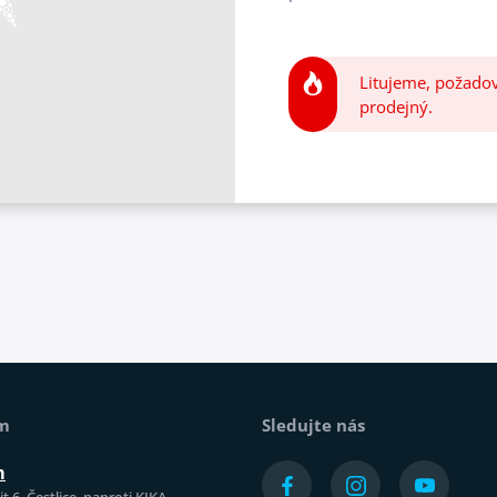
Litujeme, požadov
prodejný.
ám
Sledujte nás
m