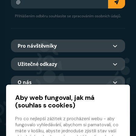
Přihlášením odběru souhlasíte se zpracováním osobních údajů.
Pro návštěvníky
Užitečné odkazy
O nás
Aby web fungoval, jak má
(souhlas s cookies)
Hlavní partner
Pro co nejlepší zážitek z procházení webu - aby
fungovalo vyhledávání, abychom si pamatovali, co
máte v košíku, abyste jednoduše zjistili stav vaší