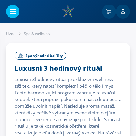
Přejít na hlavní obsah
Úvod
Spa & wellness
Spa výhodné balíčky
Luxusní 3 hodinový rituál
Luxusní 3hodinový rituál je exkluzivní wellness
zážitek, který nabízí kompletní péči o tělo i mysl.
Tento harmonizující program zahrnuje relaxační
koupel, která připraví pokožku na následnou péči a
pomůže uvolnit napětí. Následuje aroma masáž,
která díky pečlivě vybraným esenciálním olejům
hluboce regeneruje a navozuje pocit klidu. Součástí
rituálu je také kosmetické ošetření, které
revitalizuje pleť a dodá jí zdravý vzhled. Na závěr si