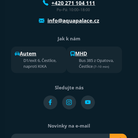
+420 271 104 111
Po–Pá: 10:00–18:00
info@aquapalace.cz
Jak k nám
Autem
MHD
D1/exit 6, Čestlice,
Bus 385 z Opatova,
naproti KIKA
Čestlice
(7–10 min)
Sledujte nás
Novinky na e-mail
Váš e-mail