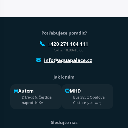
Patička webu
Potřebujete poradit?
+420 271 104 111
Po–Pá: 10:00–18:00
info@aquapalace.cz
Jak k nám
Autem
MHD
D1/exit 6, Čestlice,
Bus 385 z Opatova,
naproti KIKA
Čestlice
(7–10 min)
Sledujte nás