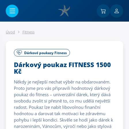
Přejít na hlavní obsah
Úvod
Fitness
Dárkové poukazy Fitness
Dárkový poukaz FITNESS 1500
Kč
Někdy je nejlepší nechat výběr na obdarovaném.
Proto jsme pro vás připravili hodnotový dárkový
poukaz do fitness – univerzální dárek, který dává
svobodu zvolit si přesně to, co mu udělá největší
radost. Poukaz lze nabít libovolnou finanční
hodnotou a darovat tak motivaci ke zdravému
pohybu i lepší kondici. Skvěle se hodí jako dárek k
narozeninám, Vánocům, výročí nebo jako stylová