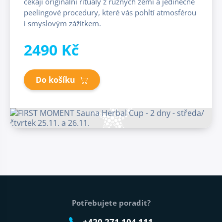
čekají originální rituály z různých zemí a jedinečné
peelingové procedury, které vás pohltí atmosférou
i smyslovým zážitkem.
2490 Kč
Do košíku
Patička webu
Potřebujete poradit?
+420 271 104 111