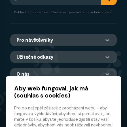
Přihlášením odběru souhlasíte se zpracováním osobních údajů.
Pro návštěvníky
Užitečné odkazy
O nás
Aby web fungoval, jak má
(souhlas s cookies)
Hlavní partner
Pro co nejlepší zážitek z procházení webu - aby
fungovalo vyhledávání, abychom si pamatovali, co
máte v košíku, abyste jednoduše zjistili stav vaší
objednávky, abychom vás neobtěžovali nevhodnou