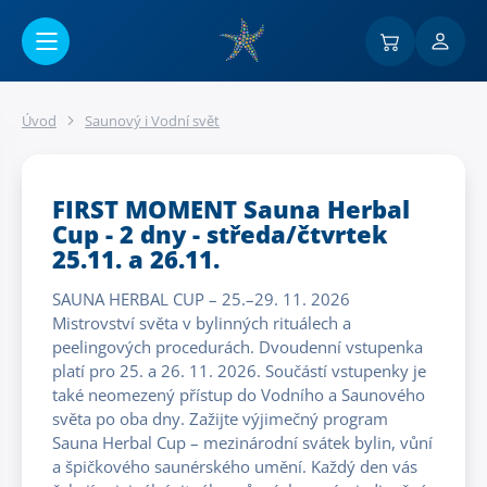
Přejít na hlavní obsah
Úvod
Saunový i Vodní svět
FIRST MOMENT Sauna Herbal
Cup - 2 dny - středa/čtvrtek
25.11. a 26.11.
SAUNA HERBAL CUP – 25.–29. 11. 2026
Mistrovství světa v bylinných rituálech a
peelingových procedurách. Dvoudenní vstupenka
platí pro 25. a 26. 11. 2026. Součástí vstupenky je
také neomezený přístup do Vodního a Saunového
světa po oba dny. Zažijte výjimečný program
Sauna Herbal Cup – mezinárodní svátek bylin, vůní
a špičkového saunérského umění. Každý den vás