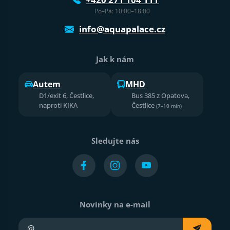
Po–Pá: 10:00–18:00
info@aquapalace.cz
Jak k nám
Autem
MHD
D1/exit 6, Čestlice,
Bus 385 z Opatova,
naproti KIKA
Čestlice
(7–10 min)
Sledujte nás
Novinky na e-mail
Váš e-mail