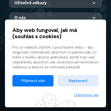
Užitečné odkazy
O nás
Aby web fungoval, jak má
(souhlas s cookies)
Hlavní partner
Pro co nejlepší zážitek z procházení webu - aby
fungovalo vyhledávání, abychom si pamatovali, co
máte v košíku, abyste jednoduše zjistili stav vaší
objednávky, abychom vás neobtěžovali nevhodnou
reklamou a abyste se nemuseli pokaždé
přihlašovat.
© 2026 GMF Aquapark Prague, a.s.
Proto od vás potřebujeme souhlas se
Přijmout vše
Nastavení
zpracováním souborů cookies
, tj. malých souborů,
Ochrana osobních údajů
které se dočasně ukládají ve vašem prohlížeči.
Smluvní podmínky
Děkujeme, že nám ho dáte a pomůžete nám tak
Odmítnout vše
web zlepšovat.
Správce cookies souborů