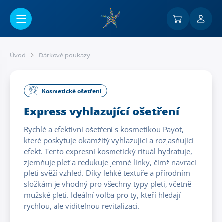
Přejít na hlavní obsah
Úvod
Dárkové poukazy
Kosmetické ošetření
Express vyhlazující ošetření
Rychlé a efektivní ošetření s kosmetikou Payot,
které poskytuje okamžitý vyhlazující a rozjasňující
efekt. Tento expresní kosmetický rituál hydratuje,
zjemňuje pleť a redukuje jemné linky, čímž navrací
pleti svěží vzhled. Díky lehké textuře a přírodním
složkám je vhodný pro všechny typy pleti, včetně
mužské pleti. Ideální volba pro ty, kteří hledají
rychlou, ale viditelnou revitalizaci.