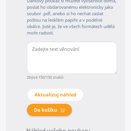
Dárkový poukaz si můžete vytisknout doma,
poslat ho obdarovanému elektronicky jako
soubor .pdf, anebo si ho nechat zaslat
poštou na lesklém papíře a v podélné
obálce. Jisté je, že ve všech formátech udělá
moře radosti.
Zbývá
150
/150 znaků
Aktualizuj náhled
Do košíku
Náhled vašeho poukazu