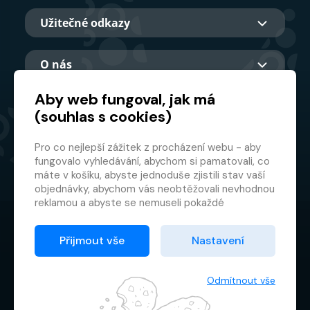
Užitečné odkazy
O nás
Aby web fungoval, jak má
(souhlas s cookies)
Hlavní partner
Pro co nejlepší zážitek z procházení webu - aby
fungovalo vyhledávání, abychom si pamatovali, co
máte v košíku, abyste jednoduše zjistili stav vaší
objednávky, abychom vás neobtěžovali nevhodnou
reklamou a abyste se nemuseli pokaždé
přihlašovat.
© 2026 GMF Aquapark Prague, a.s.
Proto od vás potřebujeme souhlas se
Přijmout vše
Nastavení
zpracováním souborů cookies
, tj. malých souborů,
Ochrana osobních údajů
které se dočasně ukládají ve vašem prohlížeči.
Smluvní podmínky
Děkujeme, že nám ho dáte a pomůžete nám tak
Odmítnout vše
web zlepšovat.
Správce cookies souborů