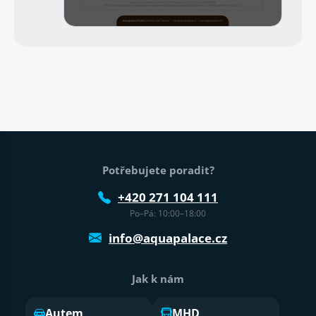
Patička webu
Potřebujete poradit?
+420 271 104 111
Po–Pá: 10:00–18:00
info@aquapalace.cz
Jak k nám
Autem
MHD