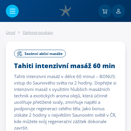
Přejít na hlavní obsah
Úvod
Dárkové poukazy
Sezónní akční masáže
Tahiti intenzivní masáž 60 min
Tahiti intenzivní masáž v délce 60 minut – BONUS:
vstup do Saunového světa na 2 hodiny. Dopřejte si
intenzivní masáž s využitím hlubších masážních
technik a exotických aroma olejů, která účinně
uvolňuje přetížené svaly, zmírňuje napětí a
podporuje regeneraci celého těla. Jako bonus
získáte 2 hodiny v největším Saunovém světě v ČR,
kde můžete svůj regenerační zážitek dokonale
završit.