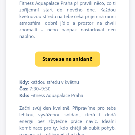
Fitness Aquapalace Praha připravili něco, co ti
zpříjemní start do nového dne. Každou
květnovou středu na tebe čeká příjemná ranní
atmosféra, dobré jídlo a prostor na chvíli
zpomalit – nebo naopak nastartovat den
naplno.
Stavte se na snídani!
Kdy:
každou středu v květnu
Čas:
7:30–9:30
Kde:
Fitness Aquapalace Praha
Začni svůj den kvalitně. Připravíme pro tebe
lehkou, vyváženou snídani, která ti dodá
energii bez zbytečné práce navíc. Ideální
kombinace pro ty, kdo chtějí skloubit pohyb,
regeneraci a příjemný start dne.