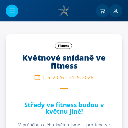
Přejít na hlavní obsah
Fitness
Květnové snídaně ve
fitness
1. 5. 2026
–
31. 5. 2026
Středy ve fitness budou v
květnu jiné!
V průběhu celého května jsme si pro tebe ve