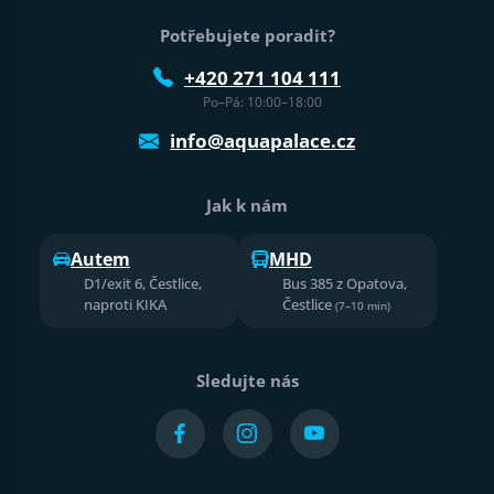
Potřebujete poradit?
+420 271 104 111
Po–Pá: 10:00–18:00
info@aquapalace.cz
Jak k nám
Autem
MHD
D1/exit 6, Čestlice,
Bus 385 z Opatova,
naproti KIKA
Čestlice
(7–10 min)
Sledujte nás