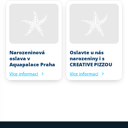
Narozeninová
Oslavte u nás
oslava v
narozeniny i s
Aquapalace Praha
CREATIVE PIZZOU
Více informací
Více informací
Patička webu