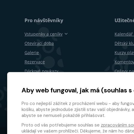
Pro návštěvníky
Užitečn
Vstupenky a ceníky
Kalendář 
Otevírací doba
Dětský kl
Galerie
Kurzy pla
Rezervace
Komentov
Dárkové poukazy
Oslavy na
Restaurace a bary
Pro firmy
Aby web fungoval, jak má (souhlas s
Mapa areálu
Odstoupe
Věrnostn
Pro co nejlepší zážitek z procházení webu - aby fungo
košíku, abyste jednoduše zjistili stav vaší objednávk
abyste se nemuseli pokaždé přihlašovat.
Proto od vás potřebujeme souhlas se
zpracováním so
ukládají ve vašem prohlížeči. Děkujeme, že nám ho dá