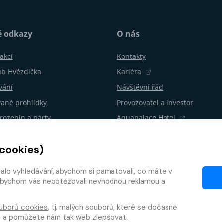
é odkazy
O nás
akcí
Kontakty
ub Hvězdička
Kariéra
vání
Návštěvní řád
ané prohlídky
Provozovatel a investor
rozenin a párty
Aquapalace Hotel
Partnerský e-shop
 cookies)
ní od smlouvy
Partneři
í program
valo vyhledávání, abychom si pamatovali, co máte v
y, abychom vás neobtěžovali nevhodnou reklamou a
uborů cookies
, tj. malých souborů, které se dočasně
te a pomůžete nám tak web zlepšovat.