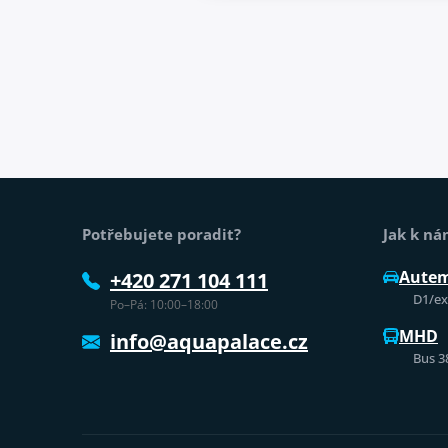
Patička webu
Potřebujete poradit?
Jak k n
Aute
+420 271 104 111
D1/exi
Po–Pá: 10:00–18:00
MHD
info@aquapalace.cz
Bus 3