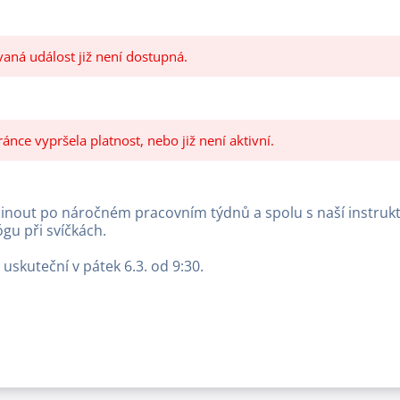
aná událost již není dostupná.
nce vypršela platnost, nebo již není aktivní.
činout po náročném pracovním týdnů a spolu s naší instru
ógu při svíčkách.
 uskuteční v pátek 6.3. od 9:30.