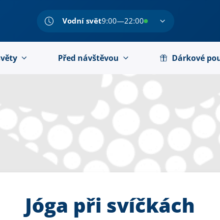
Vodní svět
9:00—22:00
světy
Před návštěvou
Dárkové po
Jóga při svíčkách