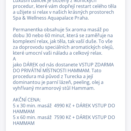
Luxusní balíček je složený z ikonických
procedur, které vám dopřejí restart celého těla
a užijete si relax v našich krásných prostorech
Spa & Wellness Aquapalace Praha.
Permanentka obsahuje 5x aroma masáž po
dobu 30 nebo 60 minut, která se zaměřuje na
komplexní relax, jak těla, tak vaší duše. To vše
za doprovodu speciálních aromatických olejů,
které umocní vaši náladu a celkový relax.
A
jako DÁREK od nás dostanete VSTUP ZDARMA
DO PRIVÁTNÍ MÍSTNOSTI HAMMAM. Tato
procedura má původ z Turecka a její
dominantou je parní lázeň, peeling, olej a
vyhřívaný mramorový stůl Hammam.
AKČNÍ CENA:
5 x 30 min. masáž 4990 Kč + DÁREK VSTUP DO
HAMMAM
5 x 60 min. masáž 7590 Kč + DÁREK VSTUP DO
HAMMAM