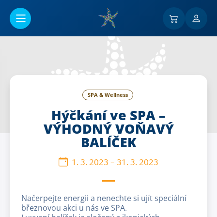
Přejít na hlavní obsah
SPA & Wellness
Hýčkání ve SPA –
VÝHODNÝ VOŇAVÝ
BALÍČEK
1. 3. 2023
–
31. 3. 2023
Načerpejte energii a nenechte si ujít speciální
březnovou akci u nás ve SPA.