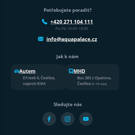
Potřebujete poradit?
+420 271 104 111
Po–Pá: 10:00–18:00
info@aquapalace.cz
Jak k nám
Autem
MHD
D1/exit 6, Čestlice,
Bus 385 z Opatova,
naproti KIKA
Čestlice
(7–10 min)
Sledujte nás