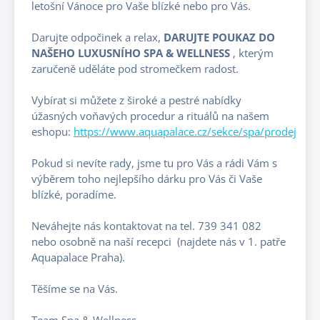
letošní Vánoce pro Vaše blízké nebo pro Vás.
Darujte odpočinek a relax,
DARUJTE POUKAZ DO
NAŠEHO LUXUSNÍHO SPA & WELLNESS
, kterým
zaručeně uděláte pod stromečkem radost.
Vybírat si můžete z široké a pestré nabídky
úžasných voňavých procedur a rituálů na našem
eshopu:
https://www.aquapalace.cz/sekce/spa/prodej
Pokud si nevíte rady, jsme tu pro Vás a rádi Vám s
výběrem toho nejlepšího dárku pro Vás či Vaše
blízké, poradíme.
Neváhejte nás kontaktovat na tel. 739 341 082
nebo osobně na naší recepci (najdete nás v 1. patře
Aquapalace Praha).
Těšíme se na Vás.
Team Spa & Wellness