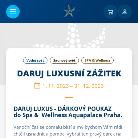
Přejít na hlavní obsah
Vodní svět
Saunový svět
SPA & Wellness
DARUJ LUXUSNÍ ZÁŽITEK
1. 11. 2023
–
31. 12. 2023
DARUJ LUXUS - DÁRKOVÝ POUKAZ
do Spa & Wellness Aquapalace Praha
.
Vánoční čas se pomalu blíží a my bychom Vám rádi
chtěli usnadnit a pomoci vybrat ten pravý dárek na