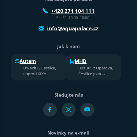
+420 271 104 111
Po–Pá: 10:00–18:00
info@aquapalace.cz
Jak k nám
Autem
MHD
D1/exit 6, Čestlice,
Bus 385 z Opatova,
naproti KIKA
Čestlice
(7–10 min)
Sledujte nás
Novinky na e-mail