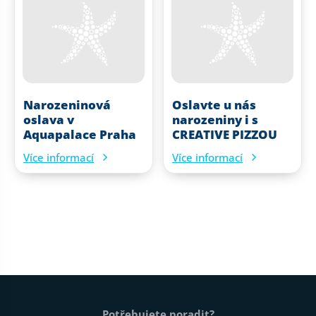
Narozeninová
Oslavte u nás
oslava v
narozeniny i s
Aquapalace Praha
CREATIVE PIZZOU
Více informací
Více informací
Patička webu
Potřebujete poradit?