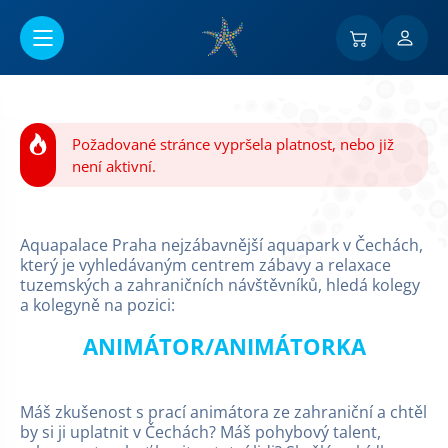
Přejít na hlavní obsah
Požadované stránce vypršela platnost, nebo již
není aktivní.
Aquapalace Praha nejzábavnější aquapark v Čechách,
který je vyhledávaným centrem zábavy a relaxace
tuzemských a zahraničních návštěvníků, hledá kolegy
a kolegyně na pozici:
ANIMÁTOR/ANIMÁTORKA
Máš zkušenost s prací animátora ze zahraniční a chtěl
by si ji uplatnit v Čechách? Máš pohybový talent,