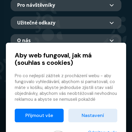
Pro návštěvníky
Užitečné odkazy
O nás
Aby web fungoval, jak má
(souhlas s cookies)
Hlavní partner
Pro co nejlepší zážitek z procházení webu - aby
fungovalo vyhledávání, abychom si pamatovali, co
máte v košíku, abyste jednoduše zjistili stav vaší
objednávky, abychom vás neobtěžovali nevhodnou
reklamou a abyste se nemuseli pokaždé
přihlašovat.
© 2026 GMF Aquapark Prague, a.s.
Proto od vás potřebujeme souhlas se
Přijmout vše
Nastavení
zpracováním souborů cookies
, tj. malých souborů,
Ochrana osobních údajů
které se dočasně ukládají ve vašem prohlížeči.
Smluvní podmínky