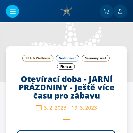
Přejít na hlavní obsah
SPA & Wellness
Vodní svět
Saunový svět
Fitness
Otevírací doba - JARNÍ
PRÁZDNINY - Ještě více
času pro zábavu
3. 2. 2023
–
19. 3. 2023