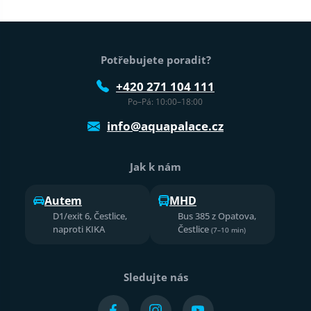
Patička webu
Potřebujete poradit?
+420 271 104 111
Po–Pá: 10:00–18:00
info@aquapalace.cz
Jak k nám
Autem
MHD
D1/exit 6, Čestlice,
Bus 385 z Opatova,
naproti KIKA
Čestlice
(7–10 min)
Sledujte nás