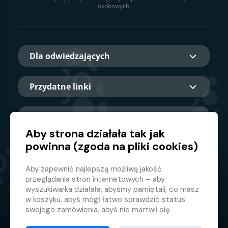
osobowych.
Dla odwiedzających
Przydatne linki
O nas
Aby strona działała tak jak
powinna (zgoda na pliki cookies)
Główny partner
Aby zapewnić najlepszą możliwą jakość
przeglądania stron internetowych – aby
wyszukiwarka działała, abyśmy pamiętali, co masz
w koszyku, abyś mógł łatwo sprawdzić status
swojego zamówienia, abyś nie martwił się
nieodpowiednimi reklamami itp. że nie musisz się