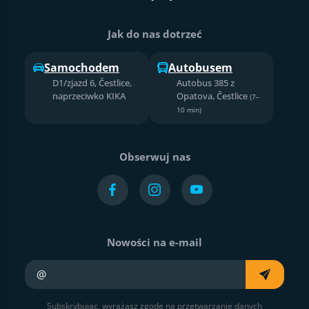
Jak do nas dotrzeć
Samochodem
Autobusem
D1/zjazd 6, Čestlice,
Autobus 385 z
naprzeciwko KIKA
Opatova, Čestlice
(7–
10 min)
Obserwuj nas
Nowości na e-mail
Twój e-mail
Subskrybując, wyrażasz zgodę na przetwarzanie danych