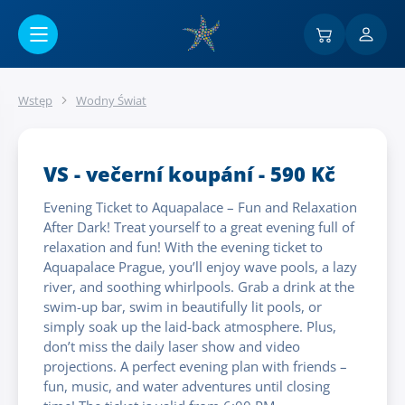
Przejść do menu głównego
Wstęp
Wodny Świat
VS - večerní koupání - 590 Kč
Evening Ticket to Aquapalace – Fun and Relaxation
After Dark! Treat yourself to a great evening full of
relaxation and fun! With the evening ticket to
Aquapalace Prague, you’ll enjoy wave pools, a lazy
river, and soothing whirlpools. Grab a drink at the
swim-up bar, swim in beautifully lit pools, or
simply soak up the laid-back atmosphere. Plus,
don’t miss the daily laser show and video
projections. A perfect evening plan with friends –
fun, music, and water adventures until closing