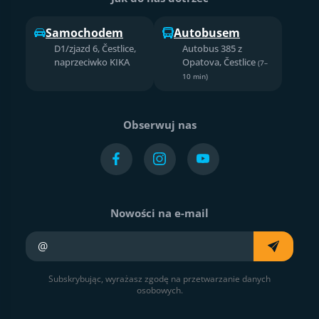
Samochodem
Autobusem
D1/zjazd 6, Čestlice,
Autobus 385 z
naprzeciwko KIKA
Opatova, Čestlice
(7–
10 min)
Obserwuj nas
Nowości na e-mail
Twój e-mail
Subskrybując, wyrażasz zgodę na przetwarzanie danych
osobowych.