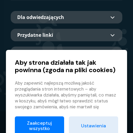
Dla odwiedzających
Przydatne linki
O nas
Aby strona działała tak jak
powinna (zgoda na pliki cookies)
Główny partner
Aby zapewnić najlepszą możliwą jakość
przeglądania stron internetowych – aby
wyszukiwarka działała, abyśmy pamiętali, co masz
w koszyku, abyś mógł łatwo sprawdzić status
swojego zamówienia, abyś nie martwił się
nieodpowiednimi reklamami itp. że nie musisz się
za każdym razem logować.
Zaakceptuj
© 2026 GMF Aquapark Prague, a.s.
Ustawienia
Dlatego potrzebujemy Twojej zgody na
wszystko