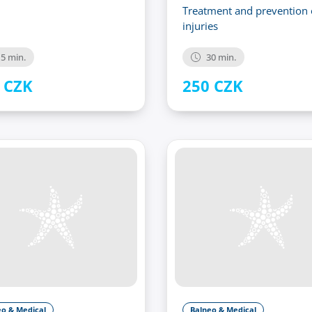
Treatment and prevention 
injuries
5 min.
30 min.
 CZK
250 CZK
eo & Medical
Balneo & Medical