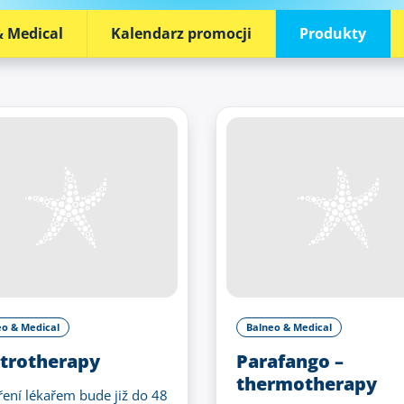
& Medical
Kalendarz promocji
Produkty
eo & Medical
Balneo & Medical
ctrotherapy
Parafango –
thermotherapy
ření lékařem bude již do 48