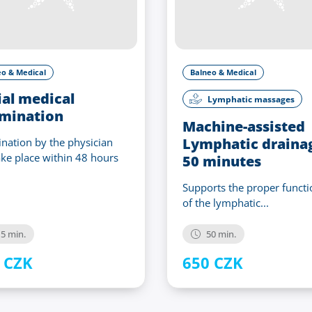
eo & Medical
Balneo & Medical
ial medical
Lymphatic massages
mination
Machine-assisted
Lymphatic draina
nation by the physician
take place within 48 hours
50 minutes
Supports the proper functi
of the lymphatic...
5 min.
50 min.
 CZK
650 CZK