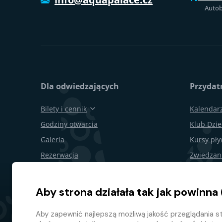
Autob
Dla odwiedzających
Przydatn
Bilety i cennik
Kalendar
Godziny otwarcia
Klub Dzie
Galeria
Kursy pł
Rezerwacja
Zwiedzan
Bony podarunkowe
Obchody 
Restauracje i bary
Dla firm
Aby strona działała tak jak powinna 
Mapa terenu
Odstąpie
Aby zapewnić najlepszą możliwą jakość przeglądania st
Program l