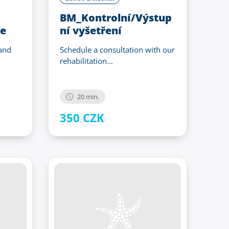
BM_Kontrolní/Výstup
ge
ní vyšetření
 and
Schedule a consultation with our
rehabilitation...
20 min.
350 CZK