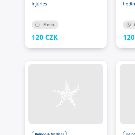
injuries
hodin
15 min.
1
120 CZK
120
Balneo & Medical
Baln