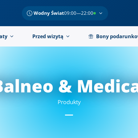
Wodny Świat
09:00—22:00
aty
Przed wizytą
Bony podarunk
Balneo & Medica
Produkty