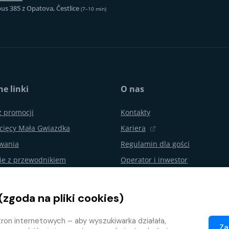
us 385 z Opatova, Čestlice
(7–10 min)
e linki
O nas
z promocji
Kontakty
cięcy Mała Gwiazdka
Kariera
ywania
Regulamin dla gości
ie z przewodnikiem
Operator i inwestor
urodzin i imprezy
Aquapalace Hotel
Partnerski e-shop
(zgoda na pliki cookies)
nie od umowy
Partnerzy
ron internetowych – aby wyszukiwarka działała,
ojalnościowy
Za