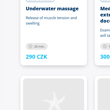
Underwater massage
Med
ext
Release of muscle tension and
doc
swelling
Exami
will t
20 min.
1
290 CZK
300