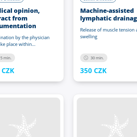
ical opinion,
Machine-assisted
ract from
lymphatic draina
umentation
Release of muscle tension
swelling
nation by the physician
ake place within...
5 min.
30 min.
 CZK
350 CZK