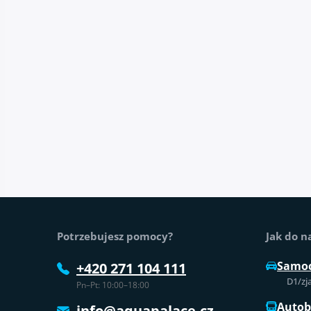
Stopka strony
Potrzebujesz pomocy?
Jak do n
Samo
+420 271 104 111
D1/zj
Pn–Pt: 10:00–18:00
Auto
info@aquapalace.cz