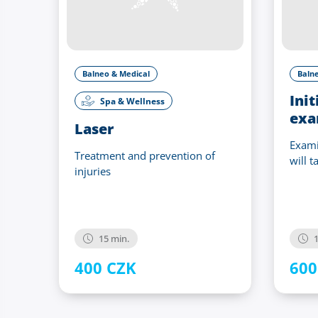
Balneo & Medical
Baln
Init
Spa & Wellness
exa
Laser
Exami
Treatment and prevention of
will 
injuries
15 min.
1
400 CZK
600