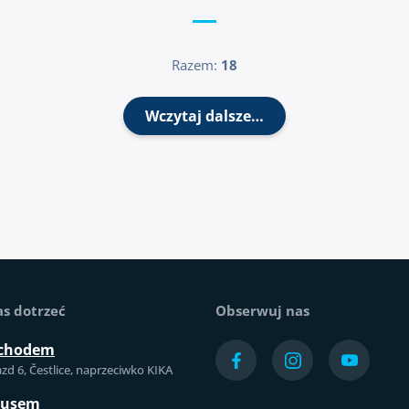
Razem:
18
Wczytaj dalsze…
as dotrzeć
Obserwuj nas
chodem
azd 6, Čestlice, naprzeciwko KIKA
busem