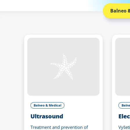
Balneo 
Balneo & Medical
Baln
Ultrasound
Ele
Treatment and prevention of
Vyšet