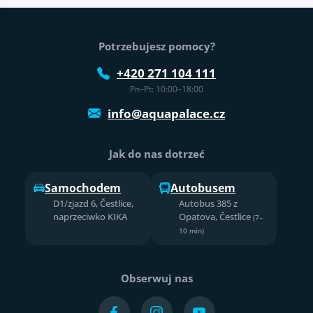
Stopka strony
Potrzebujesz pomocy?
+420 271 104 111
Pn–Pt: 10:00–18:00
info@aquapalace.cz
Jak do nas dotrzeć
Samochodem
Autobusem
D1/zjazd 6, Čestlice,
Autobus 385 z
naprzeciwko KIKA
Opatova, Čestlice
(7–
10 min)
Obserwuj nas