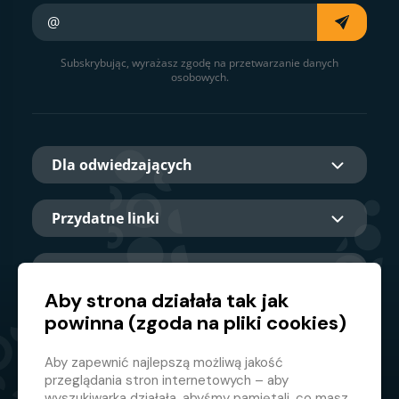
Twój e-mail
Subskrybując, wyrażasz zgodę na przetwarzanie danych
osobowych.
Dla odwiedzających
Przydatne linki
O nas
Aby strona działała tak jak
powinna (zgoda na pliki cookies)
Główny partner
Aby zapewnić najlepszą możliwą jakość
przeglądania stron internetowych – aby
wyszukiwarka działała, abyśmy pamiętali, co masz