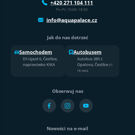
+420 271 104 111
Pn–Pt: 10:00–18:00
info@aquapalace.cz
Jak do nas dotrzeć
Samochodem
Autobusem
D1/zjazd 6, Čestlice,
Autobus 385 z
naprzeciwko KIKA
Opatova, Čestlice
(7–
10 min)
Obserwuj nas
Nowości na e-mail