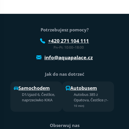
Stopka strony
Potrzebujesz pomocy?
+420 271 104 111
Pn–Pt: 10:00–18:00
info@aquapalace.cz
Jak do nas dotrzeć
Samochodem
Autobusem
D1/zjazd 6, Čestlice,
Autobus 385 z
naprzeciwko KIKA
Opatova, Čestlice
(7–
10 min)
Obserwuj nas