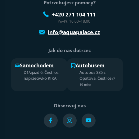
Potrzebujesz pomocy?
+420 271 104 111
Pn–Pt: 10:00–18:00
info@aquapalace.cz
Jak do nas dotrzeć
Samochodem
Autobusem
D1/zjazd 6, Čestlice,
Autobus 385 z
naprzeciwko KIKA
Opatova, Čestlice
(7–
10 min)
Obserwuj nas