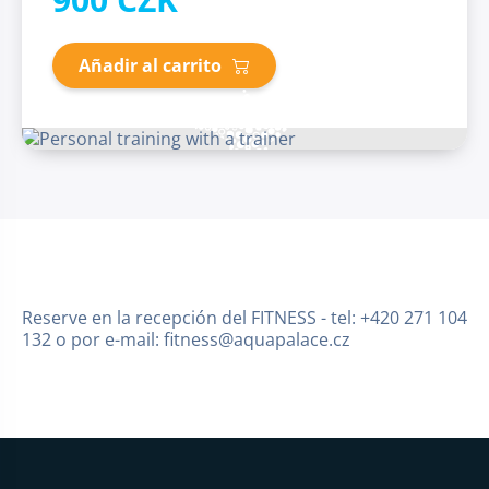
Añadir al carrito
Reserve en la recepción del FITNESS - tel: +420 271 104
132 o por e-mail: fitness@aquapalace.cz
Pie de página