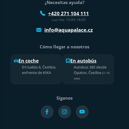
¿Necesitas ayuda?
+420 271 104 111
Lun–Vie: 10:00–18:00
info@aquapalace.cz
Cómo llegar a nosotros
En coche
En autobús
D1/salida 6, Čestlice,
Autobús 385 desde
enfrente de KIKA
Opatov, Čestlice
(7–10
min)
Síganos