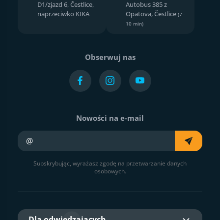
D1/zjazd 6, Čestlice,
Autobus 385 z
naprzeciwko KIKA
Opatova, Čestlice
(7–
10 min)
Obserwuj nas
Nowości na e-mail
Twój e-mail
Subskrybując, wyrażasz zgodę na przetwarzanie danych
osobowych.
Dla odwiedzających