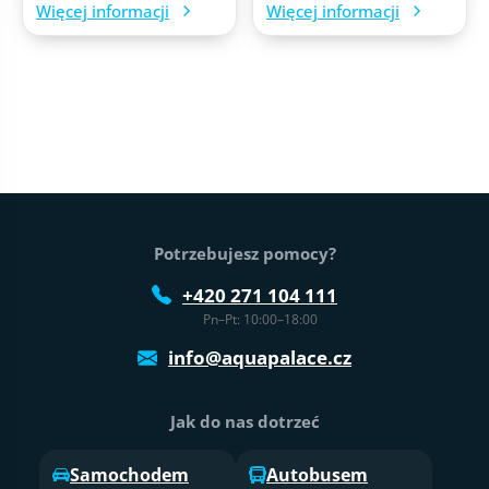
Więcej informacji
Więcej informacji
Stopka strony
Potrzebujesz pomocy?
+420 271 104 111
Pn–Pt: 10:00–18:00
info@aquapalace.cz
Jak do nas dotrzeć
Samochodem
Autobusem