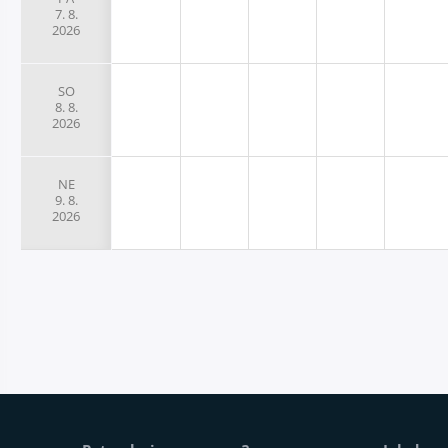
7. 8.
2026
SO
8. 8.
2026
NE
9. 8.
2026
Stopka strony